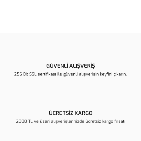
Bu ürünün fiyat bilgisi, resim, ürün açıklamalarında ve diğer
konularda yetersiz gördüğünüz noktaları öneri formunu kullanarak
Bu ürüne ilk yorumu siz yapın!
tarafımıza iletebilirsiniz.
Görüş ve önerileriniz için teşekkür ederiz.
Yorum Yaz
Ürün resmi kalitesiz, bozuk veya görüntülenemiyor.
Ürün açıklamasında eksik bilgiler bulunuyor.
GÜVENLİ ALIŞVERİŞ
Ürün bilgilerinde hatalar bulunuyor.
256 Bit SSL sertifikası ile güvenli alışverişin keyfini çıkarın.
Ürün fiyatı diğer sitelerden daha pahalı.
Bu ürüne benzer farklı alternatifler olmalı.
ÜCRETSİZ KARGO
2000 TL ve üzeri alışverişlerinizde ücretsiz kargo fırsatı
Gönder