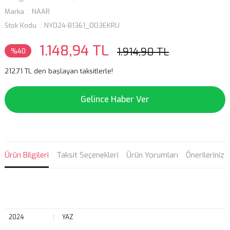
Marka
NAAR
Stok Kodu
NY024-81361_003EKRU
1.148,94 TL
1.914,90 TL
%40
212,71 TL den başlayan taksitlerle!
Gelince Haber Ver
Ürün Bilgileri
Taksit Seçenekleri
Ürün Yorumları
Önerileriniz
2024
:
YAZ