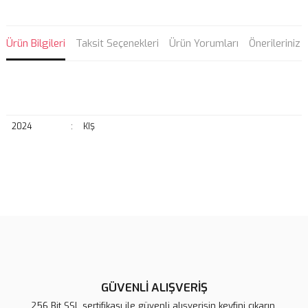
Ürün Bilgileri
Taksit Seçenekleri
Ürün Yorumları
Önerileriniz
2024
:
KIŞ
Bu ürünün fiyat bilgisi, resim, ürün açıklamalarında ve diğer
konularda yetersiz gördüğünüz noktaları öneri formunu kullanarak
Bu ürüne ilk yorumu siz yapın!
tarafımıza iletebilirsiniz.
Görüş ve önerileriniz için teşekkür ederiz.
Yorum Yaz
Ürün resmi kalitesiz, bozuk veya görüntülenemiyor.
Ürün açıklamasında eksik bilgiler bulunuyor.
GÜVENLİ ALIŞVERİŞ
Ürün bilgilerinde hatalar bulunuyor.
256 Bit SSL sertifikası ile güvenli alışverişin keyfini çıkarın.