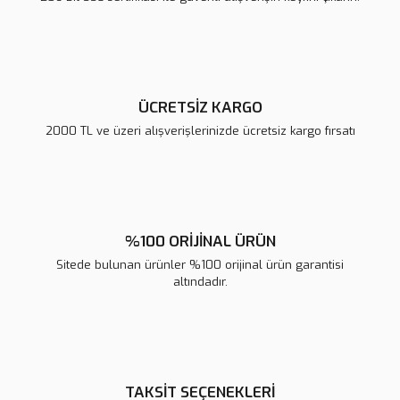
Ürün fiyatı diğer sitelerden daha pahalı.
Bu ürüne benzer farklı alternatifler olmalı.
ÜCRETSİZ KARGO
2000 TL ve üzeri alışverişlerinizde ücretsiz kargo fırsatı
Gönder
%100 ORİJİNAL ÜRÜN
Sitede bulunan ürünler %100 orijinal ürün garantisi
altındadır.
TAKSİT SEÇENEKLERİ