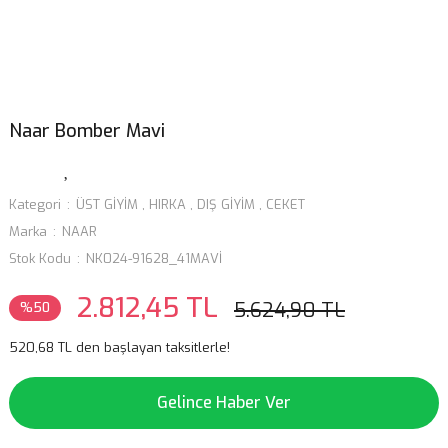
Naar Bomber Mavi
Kategori
ÜST GİYİM
,
HIRKA
,
DIŞ GİYİM
,
CEKET
Marka
NAAR
Stok Kodu
NK024-91628_41MAVİ
2.812,45 TL
5.624,90 TL
%50
520,68 TL den başlayan taksitlerle!
Gelince Haber Ver