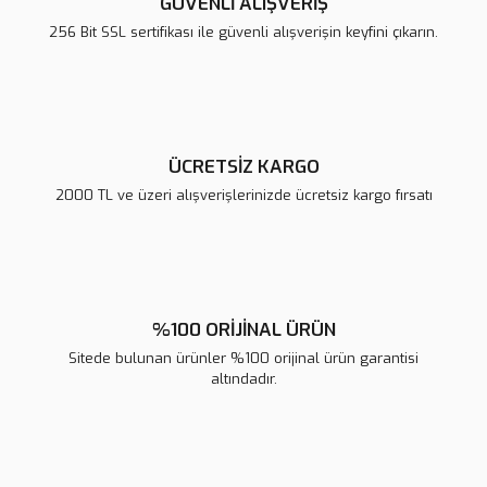
GÜVENLİ ALIŞVERİŞ
Ürün bilgilerinde hatalar bulunuyor.
256 Bit SSL sertifikası ile güvenli alışverişin keyfini çıkarın.
Ürün fiyatı diğer sitelerden daha pahalı.
Bu ürüne benzer farklı alternatifler olmalı.
ÜCRETSİZ KARGO
2000 TL ve üzeri alışverişlerinizde ücretsiz kargo fırsatı
Gönder
%100 ORİJİNAL ÜRÜN
Sitede bulunan ürünler %100 orijinal ürün garantisi
altındadır.