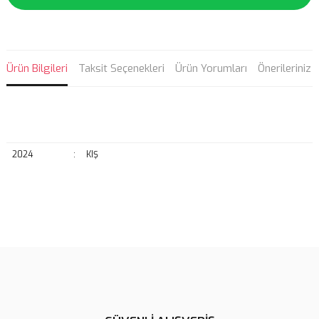
Ürün Bilgileri
Taksit Seçenekleri
Ürün Yorumları
Önerileriniz
2024
:
KIŞ
Bu ürünün fiyat bilgisi, resim, ürün açıklamalarında ve diğer
konularda yetersiz gördüğünüz noktaları öneri formunu kullanarak
Bu ürüne ilk yorumu siz yapın!
tarafımıza iletebilirsiniz.
Görüş ve önerileriniz için teşekkür ederiz.
Yorum Yaz
Ürün resmi kalitesiz, bozuk veya görüntülenemiyor.
Ürün açıklamasında eksik bilgiler bulunuyor.