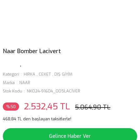
Naar Bomber Lacivert
Kategori
HIRKA
,
CEKET
,
DIŞ GİYİM
Marka
NAAR
Stok Kodu
NK024-91604_005LACİVER
2.532,45 TL
5.064,90 TL
%50
468,84 TL den başlayan taksitlerle!
Gelince Haber Ver