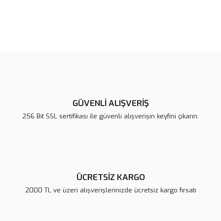
Bu ürünün fiyat bilgisi, resim, ürün açıklamalarında ve diğer
konularda yetersiz gördüğünüz noktaları öneri formunu kullanarak
Bu ürüne ilk yorumu siz yapın!
tarafımıza iletebilirsiniz.
Görüş ve önerileriniz için teşekkür ederiz.
Yorum Yaz
Ürün resmi kalitesiz, bozuk veya görüntülenemiyor.
Ürün açıklamasında eksik bilgiler bulunuyor.
GÜVENLİ ALIŞVERİŞ
Ürün bilgilerinde hatalar bulunuyor.
256 Bit SSL sertifikası ile güvenli alışverişin keyfini çıkarın.
Ürün fiyatı diğer sitelerden daha pahalı.
Bu ürüne benzer farklı alternatifler olmalı.
ÜCRETSİZ KARGO
2000 TL ve üzeri alışverişlerinizde ücretsiz kargo fırsatı
Gönder