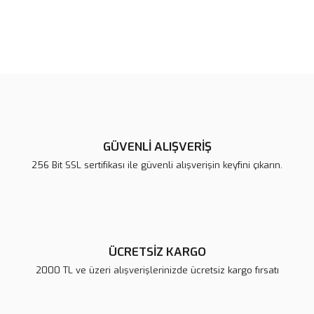
Bu ürünün fiyat bilgisi, resim, ürün açıklamalarında ve diğer
konularda yetersiz gördüğünüz noktaları öneri formunu kullanarak
Bu ürüne ilk yorumu siz yapın!
tarafımıza iletebilirsiniz.
Görüş ve önerileriniz için teşekkür ederiz.
Yorum Yaz
Ürün resmi kalitesiz, bozuk veya görüntülenemiyor.
Ürün açıklamasında eksik bilgiler bulunuyor.
GÜVENLİ ALIŞVERİŞ
Ürün bilgilerinde hatalar bulunuyor.
256 Bit SSL sertifikası ile güvenli alışverişin keyfini çıkarın.
Ürün fiyatı diğer sitelerden daha pahalı.
Bu ürüne benzer farklı alternatifler olmalı.
ÜCRETSİZ KARGO
2000 TL ve üzeri alışverişlerinizde ücretsiz kargo fırsatı
Gönder