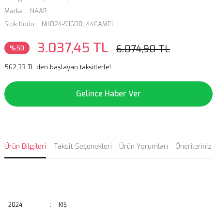
Marka
NAAR
Stok Kodu
NK024-91608_44CAMEL
3.037,45 TL
6.074,90 TL
%50
562,33 TL den başlayan taksitlerle!
Gelince Haber Ver
Ürün Bilgileri
Taksit Seçenekleri
Ürün Yorumları
Önerileriniz
2024
:
KIŞ