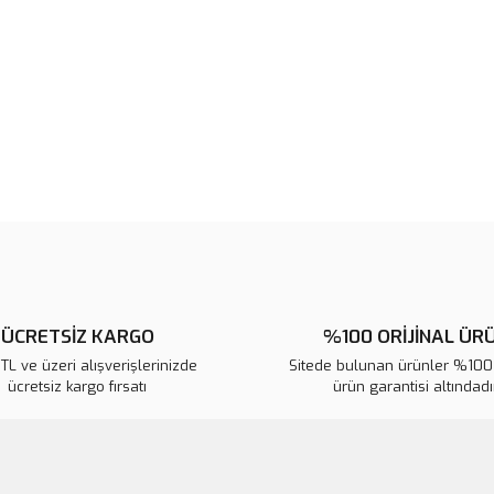
Ürün resmi kalitesiz, bozuk veya
Ürün açıklamasında eksik bilgile
Ürün bilgilerinde hatalar bulunuy
Ürün fiyatı diğer sitelerden daha 
Bu ürüne benzer farklı alternatifl
ÜCRETSİZ KARGO
%100 ORİJİNAL ÜR
L ve üzeri alışverişlerinizde
Sitede bulunan ürünler %100 
ücretsiz kargo fırsatı
ürün garantisi altındadır