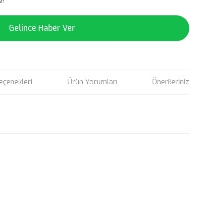
e!
Gelince Haber Ver
eçenekleri
Ürün Yorumları
Önerileriniz
rün açıklamalarında ve diğer konularda yetersiz gördüğünüz
tarafımıza iletebilirsiniz.
u ürüne ilk yorumu siz yapın!
 ederiz.