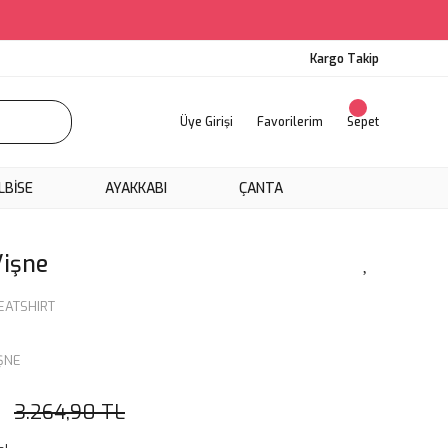
Kargo Takip
Üye Girişi
Favorilerim
Sepet
LBİSE
AYAKKABI
ÇANTA
Vişne
ATSHIRT
ŞNE
3.264,90 TL