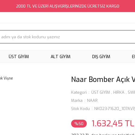
2000 TL VE ÜZERİ ALIŞVERİŞLERİNİZDE ÜCRETSİZ KARGO
ÜST GİYİM
ALT GİYİM
DIŞ GİYİM
E
Naar Bomber Açık 
Kategori
ÜST GİYİM
,
HIRKA
,
SWE
Marka
NAAR
Stok Kodu
NK023-71620_107AVİ
1.632,45 TL
%50