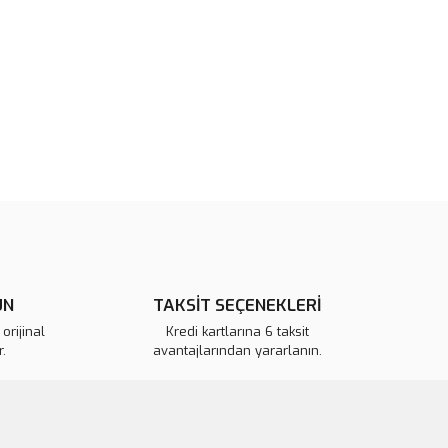
 görüntülenemiyor.
Yorum Yaz
r bulunuyor.
or.
pahalı.
er olmalı.
Gönder
ÜN
TAKSİT SEÇENEKLERİ
orijinal
Kredi kartlarına 6 taksit
.
avantajlarından yararlanın.