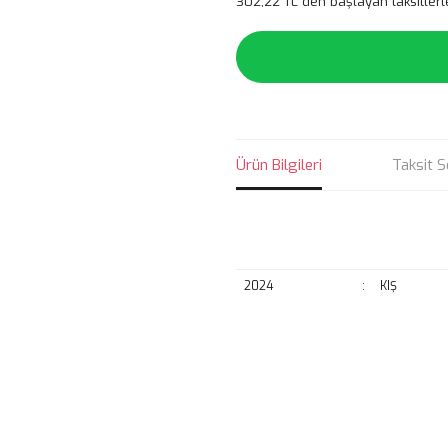
302,22 TL den başlayan taksitlerl
Ürün Bilgileri
Taksit S
2024
:
KIŞ
Bu ürünün fiyat bilgisi, resim, ü
noktaları öneri formunu kullanarak 
B
Görüş ve önerileriniz için teşekkür