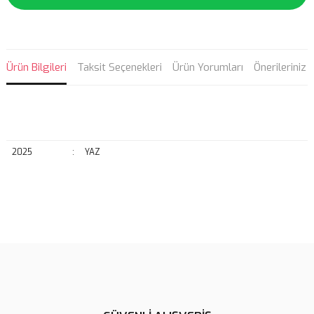
Ürün Bilgileri
Taksit Seçenekleri
Ürün Yorumları
Önerileriniz
2025
:
YAZ
Bu ürünün fiyat bilgisi, resim, ürün açıklamalarında ve diğer
konularda yetersiz gördüğünüz noktaları öneri formunu kullanarak
Bu ürüne ilk yorumu siz yapın!
tarafımıza iletebilirsiniz.
Görüş ve önerileriniz için teşekkür ederiz.
Yorum Yaz
Ürün resmi kalitesiz, bozuk veya görüntülenemiyor.
Ürün açıklamasında eksik bilgiler bulunuyor.