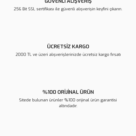
GÜVENLİ ALIŞVERİŞ
Ürün bilgilerinde hatalar bulunuyor.
256 Bit SSL sertifikası ile güvenli alışverişin keyfini çıkarın.
Ürün fiyatı diğer sitelerden daha pahalı.
Bu ürüne benzer farklı alternatifler olmalı.
ÜCRETSİZ KARGO
2000 TL ve üzeri alışverişlerinizde ücretsiz kargo fırsatı
Gönder
%100 ORİJİNAL ÜRÜN
Sitede bulunan ürünler %100 orijinal ürün garantisi
altındadır.