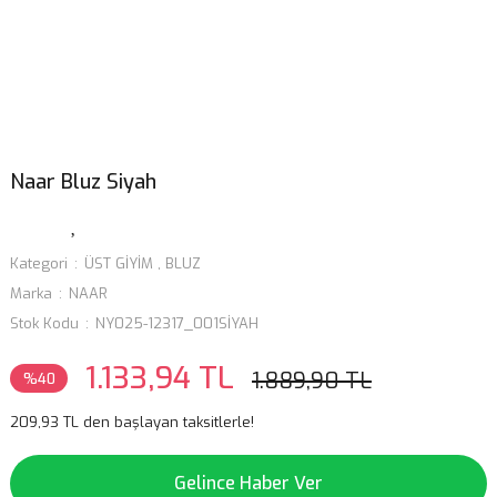
Naar Bluz Siyah
Kategori
ÜST GİYİM
,
BLUZ
Marka
NAAR
Stok Kodu
NY025-12317_001SİYAH
1.133,94 TL
1.889,90 TL
%40
209,93 TL den başlayan taksitlerle!
Gelince Haber Ver