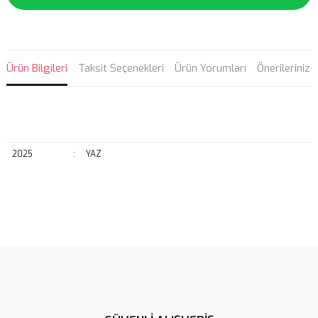
Ürün Bilgileri
Taksit Seçenekleri
Ürün Yorumları
Önerileriniz
2025
:
YAZ
Bu ürünün fiyat bilgisi, resim, ürün açıklamalarında ve diğer
konularda yetersiz gördüğünüz noktaları öneri formunu kullanarak
Bu ürüne ilk yorumu siz yapın!
tarafımıza iletebilirsiniz.
Görüş ve önerileriniz için teşekkür ederiz.
Yorum Yaz
Ürün resmi kalitesiz, bozuk veya görüntülenemiyor.
Ürün açıklamasında eksik bilgiler bulunuyor.