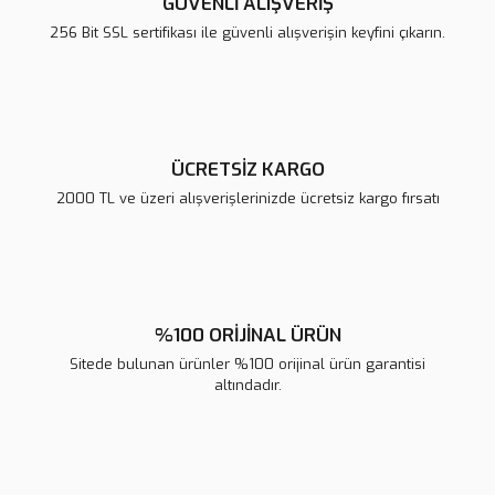
GÜVENLİ ALIŞVERİŞ
Ürün bilgilerinde hatalar bulunuyor.
256 Bit SSL sertifikası ile güvenli alışverişin keyfini çıkarın.
Ürün fiyatı diğer sitelerden daha pahalı.
Bu ürüne benzer farklı alternatifler olmalı.
ÜCRETSİZ KARGO
2000 TL ve üzeri alışverişlerinizde ücretsiz kargo fırsatı
Gönder
%100 ORİJİNAL ÜRÜN
Sitede bulunan ürünler %100 orijinal ürün garantisi
altındadır.