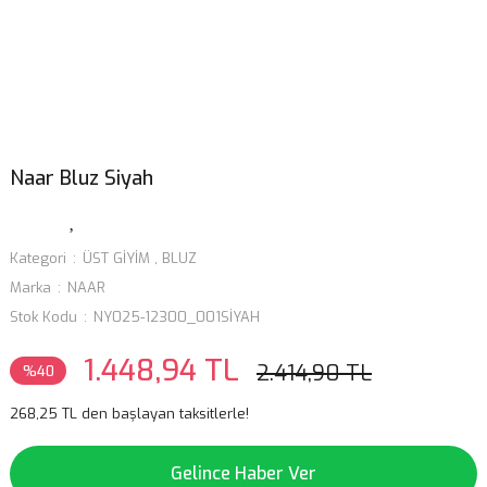
Naar Bluz Siyah
Kategori
ÜST GİYİM
,
BLUZ
Marka
NAAR
Stok Kodu
NY025-12300_001SİYAH
1.448,94 TL
2.414,90 TL
%40
268,25 TL den başlayan taksitlerle!
Gelince Haber Ver