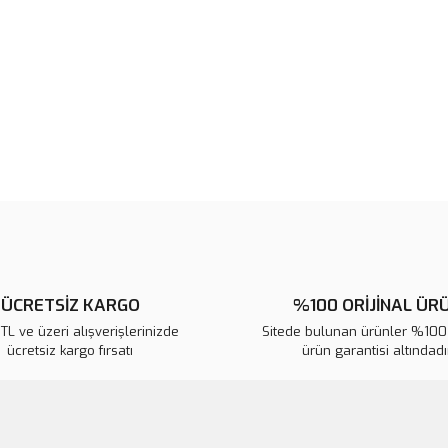
noktaları öneri formunu kullanarak 
B
Görüş ve önerileriniz için teşekkür
Ürün resmi kalitesiz, bozuk veya
Ürün açıklamasında eksik bilgile
Ürün bilgilerinde hatalar bulunuy
Ürün fiyatı diğer sitelerden daha 
Bu ürüne benzer farklı alternatifl
ÜCRETSİZ KARGO
%100 ORİJİNAL ÜR
L ve üzeri alışverişlerinizde
Sitede bulunan ürünler %100 
ücretsiz kargo fırsatı
ürün garantisi altındadır