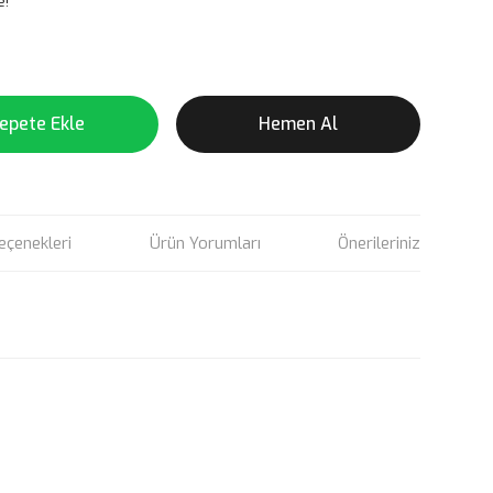
e!
epete Ekle
Hemen Al
eçenekleri
Ürün Yorumları
Önerileriniz
rün açıklamalarında ve diğer konularda yetersiz gördüğünüz