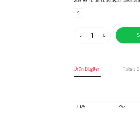
209,93 TL den başlayan taksitlerl
S
S
Ürün Bilgileri
Taksit S
2025
:
YAZ
Bu ürünün fiyat bilgisi, resim, ü