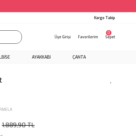
Kargo Takip
0
Üye Girişi
Favorilerim
Sepet
LBİSE
AYAKKABI
ÇANTA
t
ARMELA
1.889,90 TL