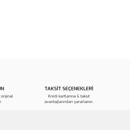
tarafımıza iletebilirsiniz.
u ürüne ilk yorumu siz yapın!
 ederiz.
 görüntülenemiyor.
Yorum Yaz
r bulunuyor.
or.
pahalı.
er olmalı.
ÜN
TAKSİT SEÇENEKLERİ
Gönder
orijinal
Kredi kartlarına 6 taksit
.
avantajlarından yararlanın.