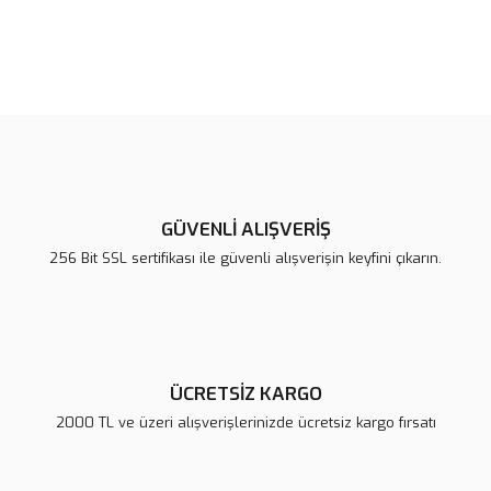
Bu ürünün fiyat bilgisi, resim, ürün açıklamalarında ve diğer
konularda yetersiz gördüğünüz noktaları öneri formunu kullanarak
Bu ürüne ilk yorumu siz yapın!
tarafımıza iletebilirsiniz.
Görüş ve önerileriniz için teşekkür ederiz.
Yorum Yaz
Ürün resmi kalitesiz, bozuk veya görüntülenemiyor.
Ürün açıklamasında eksik bilgiler bulunuyor.
GÜVENLİ ALIŞVERİŞ
Ürün bilgilerinde hatalar bulunuyor.
256 Bit SSL sertifikası ile güvenli alışverişin keyfini çıkarın.
Ürün fiyatı diğer sitelerden daha pahalı.
Bu ürüne benzer farklı alternatifler olmalı.
ÜCRETSİZ KARGO
2000 TL ve üzeri alışverişlerinizde ücretsiz kargo fırsatı
Gönder