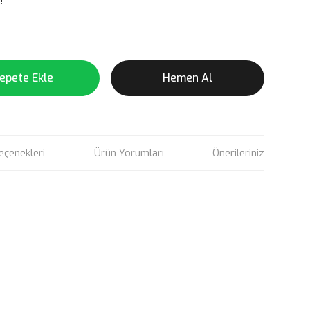
!
epete Ekle
Hemen Al
eçenekleri
Ürün Yorumları
Önerileriniz