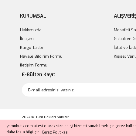
KURUMSAL
ALIŞVERİ
Hakkımızda
Mesafeli Sa
İletişim
Gizlilik ve 
Kargo Takibi
İptal ve İad
Havale Bildirim Formu
Kişisel Veril
İletişim Formu
E-Bülten Kayıt
2024 © Tüm Hakları Saklıdır.
Kredi kartı bilgileriniz 256bit SSL sertifikası ile korunmaktadır.
ysmnbutik.com ailesi olarak size en iyi hizmeti sunabilmek için çerez kull
daha fazla bilgi için:
Çerez Politikası