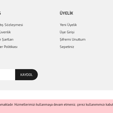
Ş
ÜYELİK
tış Sözleşmesi
Yeni Üyelik
Güvenlik
Üye Girişi
e Şartları
Şifremi Unuttum
er Politikası
Sepetiniz
KAYDOL
anmaktadır. Hizmetlerimizi kullanmaya devam etmeniz, çerez kullanımımızı kabul 
ile
ideasoft
e-