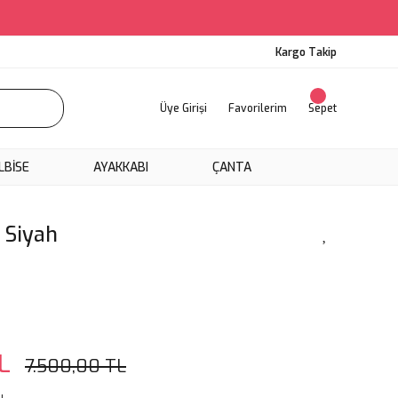
Kargo Takip
Üye Girişi
Favorilerim
Sepet
LBİSE
AYAKKABI
ÇANTA
 Siyah
L
7.500,00 TL