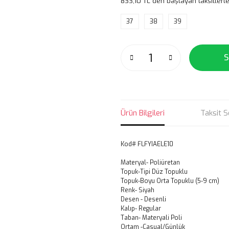
833,10 TL den başlayan taksitlerle
37
38
39
S
Ürün Bilgileri
Taksit S
Kod# FLFYIAELE10
Materyal- Poliüretan
Topuk-Tipi Düz Topuklu
Topuk-Boyu Orta Topuklu (5-9 cm)
Renk- Siyah
Desen - Desenli
Kalıp- Regular
Taban- Materyali Poli
Ortam -Casual/Günlük