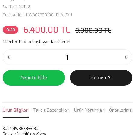
Marka
GUESS
Stok Kodu
HWBG7833180_BLA_T/U
6.400,00 TL
8.000,00 TL
%20
1.184,85 TL den başlayan taksitlerle!
Sepete Ekle
Hemen Al
Ürün Bilgileri
Taksit Seçenekleri
Ürün Yorumları
Önerileriniz
Kod# HWBG7833180
Deri görünümlü dış yüzey.