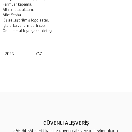
Fermuar kapama.
Altın metal aksam.
Aile: Yesba.
Kişiselleştirilmiş logo astar.
İçte arka ve fermuarlı cep.
Önde metal logo yazısı detayı.
2026
:
YAZ
Bu ürünün fiyat bilgisi, resim, ürün açıklamalarında ve diğer
konularda yetersiz gördüğünüz noktaları öneri formunu kullanarak
Bu ürüne ilk yorumu siz yapın!
tarafımıza iletebilirsiniz.
Görüş ve önerileriniz için teşekkür ederiz.
Yorum Yaz
Ürün resmi kalitesiz, bozuk veya görüntülenemiyor.
Ürün açıklamasında eksik bilgiler bulunuyor.
GÜVENLİ ALIŞVERİŞ
Ürün bilgilerinde hatalar bulunuyor.
256 Bit SSL sertifikası ile güvenli alışverişin keyfini çıkarın.