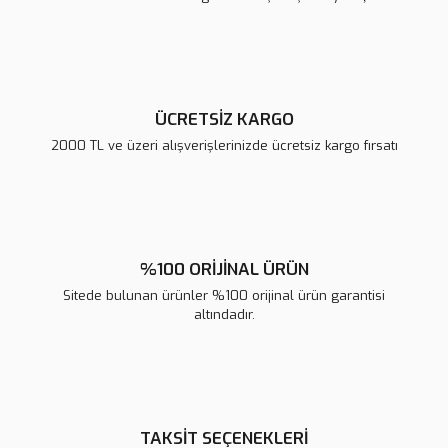
Ürün fiyatı diğer sitelerden daha pahalı.
Bu ürüne benzer farklı alternatifler olmalı.
ÜCRETSİZ KARGO
2000 TL ve üzeri alışverişlerinizde ücretsiz kargo fırsatı
Gönder
%100 ORİJİNAL ÜRÜN
Sitede bulunan ürünler %100 orijinal ürün garantisi
altındadır.
TAKSİT SEÇENEKLERİ