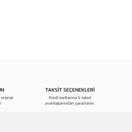
rün açıklamalarında ve diğer konularda yetersiz gördüğünüz
tarafımıza iletebilirsiniz.
u ürüne ilk yorumu siz yapın!
 ederiz.
 görüntülenemiyor.
Yorum Yaz
r bulunuyor.
or.
pahalı.
er olmalı.
ÜN
TAKSİT SEÇENEKLERİ
orijinal
Kredi kartlarına 6 taksit
.
avantajlarından yararlanın.
Gönder