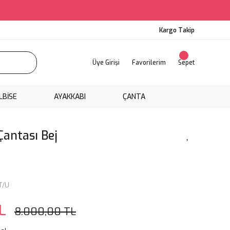
Kargo Takip
Üye Girişi
Favorilerim
Sepet
LBİSE
AYAKKABI
ÇANTA
antası Bej
T/U
L
8.000,00 TL