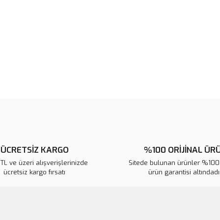
Bu ürünün fiyat bilgisi, resim, ü
noktaları öneri formunu kullanarak 
B
Görüş ve önerileriniz için teşekkür
Ürün resmi kalitesiz, bozuk veya
Ürün açıklamasında eksik bilgile
Ürün bilgilerinde hatalar bulunuy
Ürün fiyatı diğer sitelerden daha 
Bu ürüne benzer farklı alternatifl
ÜCRETSİZ KARGO
%100 ORİJİNAL ÜR
L ve üzeri alışverişlerinizde
Sitede bulunan ürünler %100 
ücretsiz kargo fırsatı
ürün garantisi altındadır