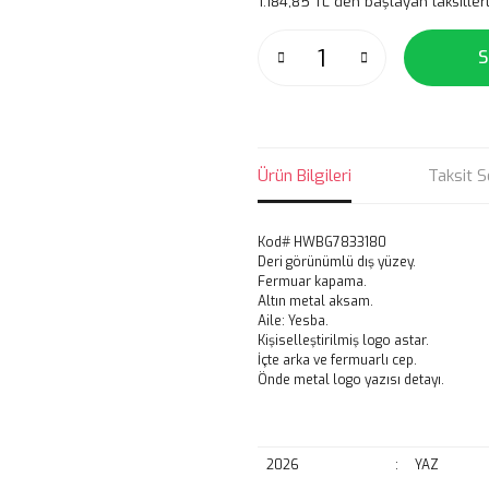
1.184,85 TL den başlayan taksitlerl
S
Ürün Bilgileri
Taksit S
Kod# HWBG7833180
Deri görünümlü dış yüzey.
Fermuar kapama.
Altın metal aksam.
Aile: Yesba.
Kişiselleştirilmiş logo astar.
İçte arka ve fermuarlı cep.
Önde metal logo yazısı detayı.
2026
:
YAZ