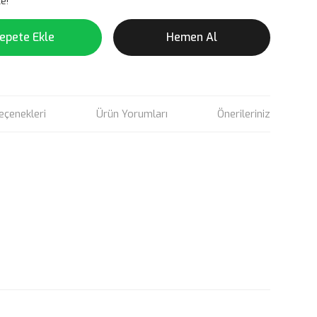
e!
epete Ekle
Hemen Al
eçenekleri
Ürün Yorumları
Önerileriniz