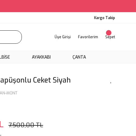
Kargo Takip
Üye Girişi
Favorilerim
Sepet
LBİSE
AYAKKABI
ÇANTA
apüşonlu Ceket Siyah
AN-MONT
K
L
7.500,00 TL