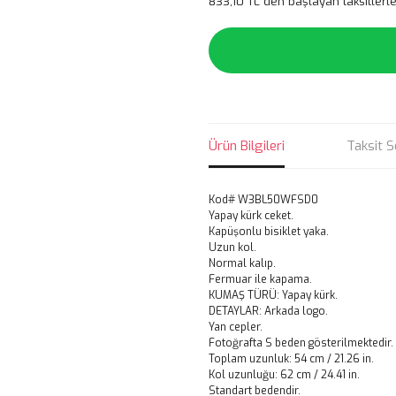
833,10 TL den başlayan taksitlerle
Ürün Bilgileri
Taksit S
Kod# W3BL50WFSD0
Yapay kürk ceket.
Kapüşonlu bisiklet yaka.
Uzun kol.
Normal kalıp.
Fermuar ile kapama.
KUMAŞ TÜRÜ: Yapay kürk.
DETAYLAR: Arkada logo.
Yan cepler.
Fotoğrafta S beden gösterilmektedir.
Toplam uzunluk: 54 cm / 21.26 in.
Kol uzunluğu: 62 cm / 24.41 in.
Standart bedendir.