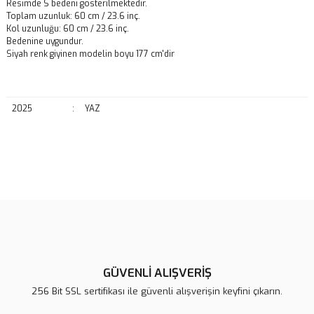
Resimde S bedeni gösterilmektedir.
Toplam uzunluk: 60 cm / 23.6 inç.
Kol uzunluğu: 60 cm / 23.6 inç.
Bedenine uygundur.
Siyah renk giyinen modelin boyu 177 cm'dir
2025
:
YAZ
Bu ürünün fiyat bilgisi, resim, ürün açıklamalarında ve diğer
konularda yetersiz gördüğünüz noktaları öneri formunu kullanarak
Bu ürüne ilk yorumu siz yapın!
tarafımıza iletebilirsiniz.
Görüş ve önerileriniz için teşekkür ederiz.
Yorum Yaz
Ürün resmi kalitesiz, bozuk veya görüntülenemiyor.
Ürün açıklamasında eksik bilgiler bulunuyor.
GÜVENLİ ALIŞVERİŞ
Ürün bilgilerinde hatalar bulunuyor.
256 Bit SSL sertifikası ile güvenli alışverişin keyfini çıkarın.
Ürün fiyatı diğer sitelerden daha pahalı.