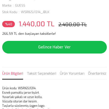
Marka
GUESS
Stok Kodu
W5RI65J1314_JBLK
1.440,00 TL
2.400,00 TL
%40
266,59 TL den başlayan taksitlerle!
Gelince Haber Ver
Ürün Bilgileri
Taksit Seçenekleri
Ürün Yorumları
Önerileriniz
Ürün kodu: W5RI65J1314
Esnek pamuklu jarse tişört.
Yuvarlak yakalı ve uzun kollu.
Vücuda oturan dar kesim.
Taşlarla süslenmiş üçgen logo.