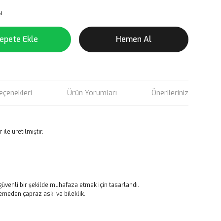
!
epete Ekle
Hemen Al
eçenekleri
Ürün Yorumları
Önerileriniz
ile üretilmiştir.
i güvenli bir şekilde muhafaza etmek için tasarlandı.
lzemeden çapraz askı ve bileklik.