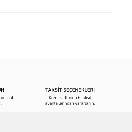
rün açıklamalarında ve diğer konularda yetersiz gördüğünüz
tarafımıza iletebilirsiniz.
u ürüne ilk yorumu siz yapın!
 ederiz.
 görüntülenemiyor.
Yorum Yaz
r bulunuyor.
or.
ÜN
TAKSİT SEÇENEKLERİ
pahalı.
orijinal
Kredi kartlarına 6 taksit
er olmalı.
.
avantajlarından yararlanın.