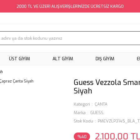
2000 TL VE ÜZERİ ALIŞVERİŞLERİNİZDE ÜCRETSİZ KARGO
ÜST GİYİM
ALT GİYİM
DIŞ GİYİM
E
ah
Guess Vezzola Smar
Siyah
Kategori
ÇANTA
Marka
GUESS
Stok Kodu
PMEVZLP3145_BLA_T
2.100,00 T
%40