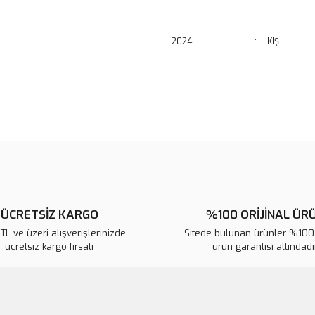
2024
:
KIŞ
Bu ürünün fiyat bilgisi, resim, ü
noktaları öneri formunu kullanarak 
B
Görüş ve önerileriniz için teşekkür
Ürün resmi kalitesiz, bozuk veya
Ürün açıklamasında eksik bilgile
Ürün bilgilerinde hatalar bulunuy
ÜCRETSİZ KARGO
%100 ORİJİNAL ÜR
Ürün fiyatı diğer sitelerden daha 
L ve üzeri alışverişlerinizde
Sitede bulunan ürünler %100 
Bu ürüne benzer farklı alternatifl
ücretsiz kargo fırsatı
ürün garantisi altındadır