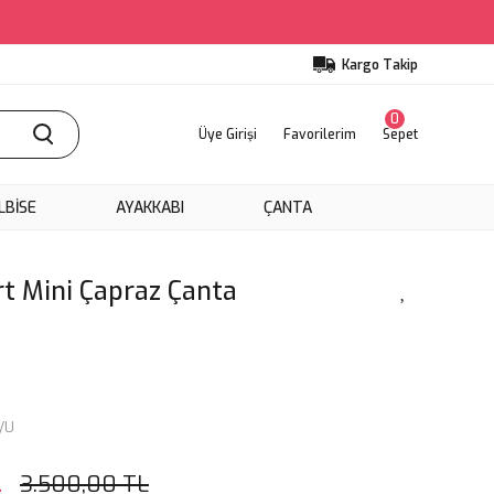
Kargo Takip
0
Üye Girişi
Favorilerim
Sepet
LBİSE
AYAKKABI
ÇANTA
t Mini Çapraz Çanta
/U
L
3.500,00 TL