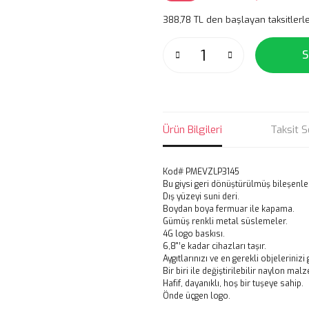
388,78 TL den başlayan taksitlerle
S
Ürün Bilgileri
Taksit S
Kod# PMEVZLP3145
Bu giysi geri dönüştürülmüş bileşenler 
Dış yüzeyi suni deri.
Boydan boya fermuar ile kapama.
Gümüş renkli metal süslemeler.
4G logo baskısı.
6,8''’e kadar cihazları taşır.
Aygıtlarınızı ve en gerekli objeleriniz
Bir biri ile değiştirilebilir naylon ma
Hafif, dayanıklı, hoş bir tuşeye sahip.
Önde üçgen logo.