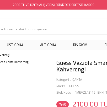
2000 TL VE ÜZERİ ALIŞVERİŞLERİNİZDE ÜCRETSİZ KARGO
ÜST GİYİM
ALT GİYİM
DIŞ GİYİM
E
verengi
Guess Vezzola Smar
Kahverengi
Kategori
ÇANTA
Marka
GUESS
Stok Kodu
PMEVZLP3145_BNH_T
2.100,00 T
%40