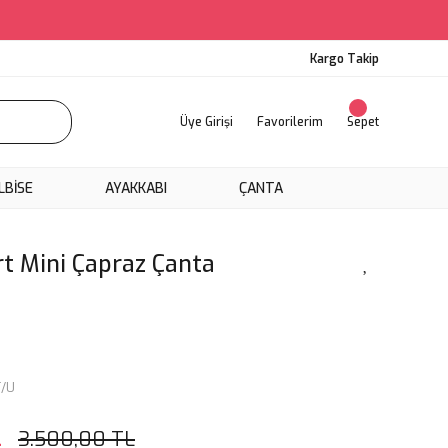
Kargo Takip
Üye Girişi
Favorilerim
Sepet
LBİSE
AYAKKABI
ÇANTA
t Mini Çapraz Çanta
/U
L
3.500,00 TL