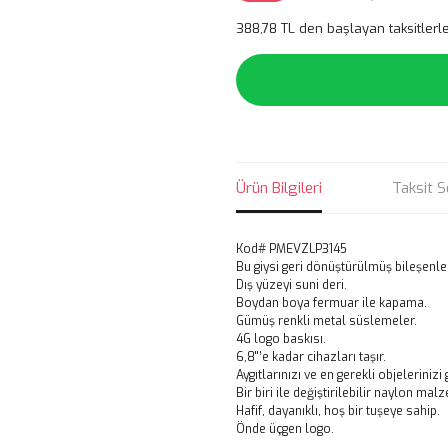
388,78 TL den başlayan taksitlerle
Ürün Bilgileri
Taksit S
Kod# PMEVZLP3145
Bu giysi geri dönüştürülmüş bileşenler 
Dış yüzeyi suni deri.
Boydan boya fermuar ile kapama.
Gümüş renkli metal süslemeler.
4G logo baskısı.
6,8''’e kadar cihazları taşır.
Aygıtlarınızı ve en gerekli objeleriniz
Bir biri ile değiştirilebilir naylon ma
Hafif, dayanıklı, hoş bir tuşeye sahip.
Önde üçgen logo.