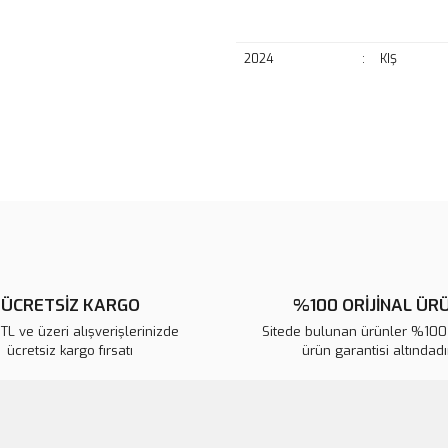
2024
:
KIŞ
Bu ürünün fiyat bilgisi, resim, ü
noktaları öneri formunu kullanarak 
B
Görüş ve önerileriniz için teşekkür
Ürün resmi kalitesiz, bozuk veya
Ürün açıklamasında eksik bilgile
Ürün bilgilerinde hatalar bulunuy
ÜCRETSİZ KARGO
%100 ORİJİNAL ÜR
Ürün fiyatı diğer sitelerden daha 
L ve üzeri alışverişlerinizde
Sitede bulunan ürünler %100 
Bu ürüne benzer farklı alternatifl
ücretsiz kargo fırsatı
ürün garantisi altındadır