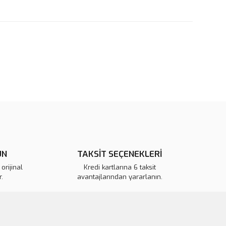
rün açıklamalarında ve diğer konularda yetersiz gördüğünüz
tarafımıza iletebilirsiniz.
u ürüne ilk yorumu siz yapın!
 ederiz.
 görüntülenemiyor.
Yorum Yaz
r bulunuyor.
or.
ÜN
TAKSİT SEÇENEKLERİ
pahalı.
orijinal
Kredi kartlarına 6 taksit
er olmalı.
.
avantajlarından yararlanın.