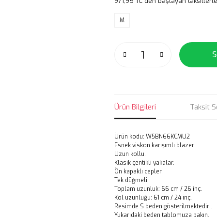
971,95 TL den başlayan taksitlerle
M
S
Ürün Bilgileri
Taksit S
Ürün kodu: W5BN66KCMU2
Esnek viskon karışımlı blazer.
Uzun kollu.
Klasik çentikli yakalar.
Ön kapaklı cepler.
Tek düğmeli.
Toplam uzunluk: 66 cm / 26 inç.
Kol uzunluğu: 61 cm / 24 inç.
Resimde S beden gösterilmektedir .
Yukarıdaki beden tablomuza bakın.