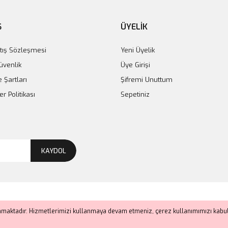
Ş
ÜYELİK
tış Sözleşmesi
Yeni Üyelik
Güvenlik
Üye Girişi
e Şartları
Şifremi Unuttum
er Politikası
Sepetiniz
KAYDOL
anmaktadır. Hizmetlerimizi kullanmaya devam etmeniz, çerez kullanımımızı kabul 
ile
ideasoft
e-