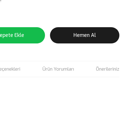
!
epete Ekle
Hemen Al
eçenekleri
Ürün Yorumları
Önerileriniz