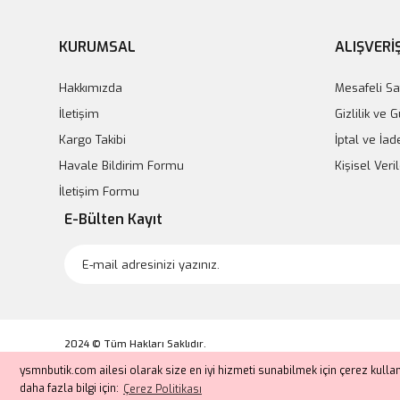
KURUMSAL
ALIŞVERİ
Hakkımızda
Mesafeli Sa
İletişim
Gizlilik ve 
Kargo Takibi
İptal ve İad
Havale Bildirim Formu
Kişisel Veril
İletişim Formu
E-Bülten Kayıt
2024 © Tüm Hakları Saklıdır.
Kredi kartı bilgileriniz 256bit SSL sertifikası ile korunmaktadır.
ysmnbutik.com ailesi olarak size en iyi hizmeti sunabilmek için çerez kull
daha fazla bilgi için:
Çerez Politikası