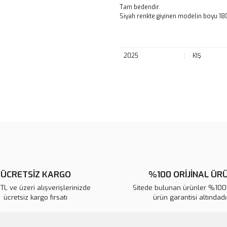
Tam bedendir.
Siyah renkte giyinen modelin boyu 18
2025
:
KIŞ
Bu ürünün fiyat bilgisi, resim, ü
noktaları öneri formunu kullanarak 
B
Görüş ve önerileriniz için teşekkür
Ürün resmi kalitesiz, bozuk veya
Ürün açıklamasında eksik bilgile
ÜCRETSİZ KARGO
%100 ORİJİNAL ÜR
Ürün bilgilerinde hatalar bulunuy
L ve üzeri alışverişlerinizde
Ürün fiyatı diğer sitelerden daha 
Sitede bulunan ürünler %100 
ücretsiz kargo fırsatı
ürün garantisi altındadır
Bu ürüne benzer farklı alternatifl