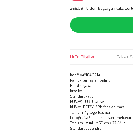
266,59 TL den başlayan taksitlerl
Ürün Bilgileri
Taksit S
Kod# V4YI04I3Z14
Pamuk kumaştan t-shirt.
Bisiklet yaka.
Kısa kol.
Standart kalıp.
KUMAŞ TÜRÜ: Jarse.
KUMAŞ DETAYLARI: Yapay elmas.
Tamamı 4g logo baskısı.
Fotoğrafta S beden gösterilmektedir.
Toplam uzunluk: 57 cm / 22.44 in.
Standart bedendir.