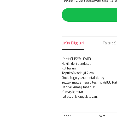
499,86 TL den başlayan taksitlerl
Ürün Bilgileri
Taksit S
Kod# FLJSYMLEA03
Hakiki deri sandalet.
Küt burun.
Topuk yüksekliği 2 cm.
Önde logo yazılı metal detay.
Yüzlük malzemesi bileşimi: %100 Haki
Deri ve kumaş tabanlık.
Kumaş iç astar.
Isıl plastik kauçuk taban.