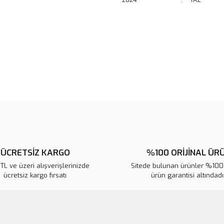
2024
:
YAZ
Bu ürünün fiyat bilgisi, resim, ü
noktaları öneri formunu kullanarak 
B
Görüş ve önerileriniz için teşekkür
Ürün resmi kalitesiz, bozuk veya
Ürün açıklamasında eksik bilgile
Ürün bilgilerinde hatalar bulunuy
Ürün fiyatı diğer sitelerden daha 
Bu ürüne benzer farklı alternatifl
ÜCRETSİZ KARGO
%100 ORİJİNAL ÜR
L ve üzeri alışverişlerinizde
Sitede bulunan ürünler %100 
ücretsiz kargo fırsatı
ürün garantisi altındadır