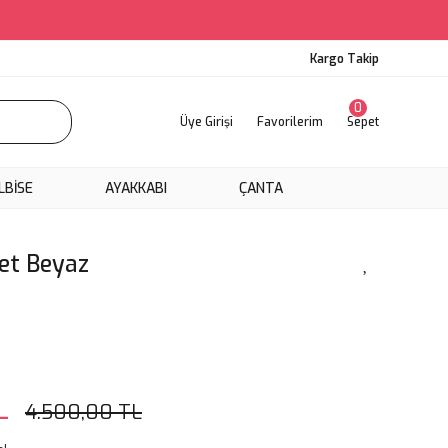
Kargo Takip
0
Üye Girişi
Favorilerim
Sepet
LBİSE
AYAKKABI
ÇANTA
et Beyaz
L
4.500,00 TL