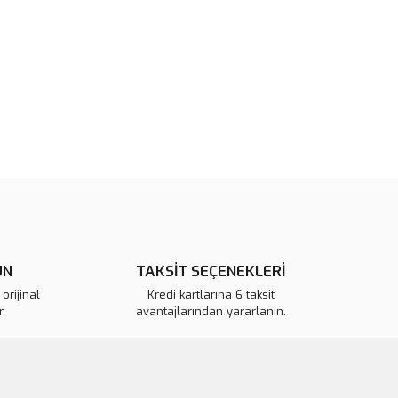
rün açıklamalarında ve diğer konularda yetersiz gördüğünüz
tarafımıza iletebilirsiniz.
u ürüne ilk yorumu siz yapın!
 ederiz.
 görüntülenemiyor.
Yorum Yaz
r bulunuyor.
or.
pahalı.
er olmalı.
ÜN
TAKSİT SEÇENEKLERİ
orijinal
Kredi kartlarına 6 taksit
.
avantajlarından yararlanın.
Gönder