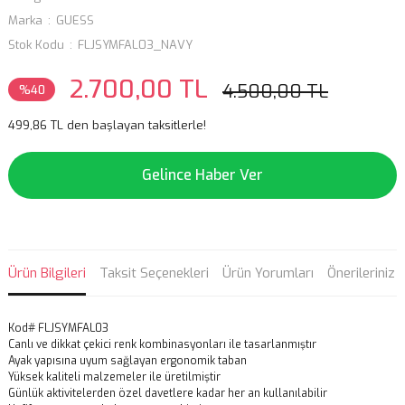
Marka
GUESS
Stok Kodu
FLJSYMFAL03_NAVY
2.700,00 TL
4.500,00 TL
%40
499,86 TL den başlayan taksitlerle!
Gelince Haber Ver
Ürün Bilgileri
Taksit Seçenekleri
Ürün Yorumları
Önerileriniz
Kod# FLJSYMFAL03
Canlı ve dikkat çekici renk kombinasyonları ile tasarlanmıştır
Ayak yapısına uyum sağlayan ergonomik taban
Yüksek kaliteli malzemeler ile üretilmiştir
Günlük aktivitelerden özel davetlere kadar her an kullanılabilir