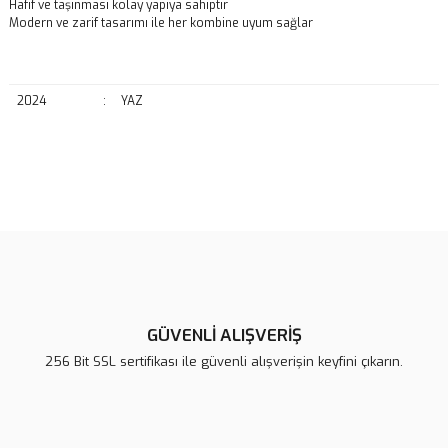
Hafif ve taşınması kolay yapıya sahiptir
Modern ve zarif tasarımı ile her kombine uyum sağlar
2024
:
YAZ
Bu ürünün fiyat bilgisi, resim, ürün açıklamalarında ve diğer
konularda yetersiz gördüğünüz noktaları öneri formunu kullanarak
Bu ürüne ilk yorumu siz yapın!
tarafımıza iletebilirsiniz.
Görüş ve önerileriniz için teşekkür ederiz.
Yorum Yaz
Ürün resmi kalitesiz, bozuk veya görüntülenemiyor.
Ürün açıklamasında eksik bilgiler bulunuyor.
GÜVENLİ ALIŞVERİŞ
Ürün bilgilerinde hatalar bulunuyor.
256 Bit SSL sertifikası ile güvenli alışverişin keyfini çıkarın.
Ürün fiyatı diğer sitelerden daha pahalı.
Bu ürüne benzer farklı alternatifler olmalı.