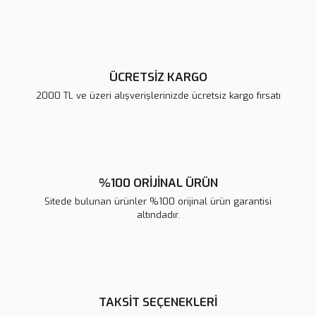
Ürün fiyatı diğer sitelerden daha pahalı.
Bu ürüne benzer farklı alternatifler olmalı.
ÜCRETSİZ KARGO
2000 TL ve üzeri alışverişlerinizde ücretsiz kargo fırsatı
Gönder
%100 ORİJİNAL ÜRÜN
Sitede bulunan ürünler %100 orijinal ürün garantisi
altındadır.
TAKSİT SEÇENEKLERİ