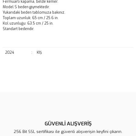
Fermuarlı kapama, belde kemer.
Model S beden giymektedir.
Yukarıdaki beden tablomuza bakınız.
Toplam uzunluk: 65 cm / 25.6 in.
Kol uzunluğu: 63.5 cm / 25 in.
Standart bedendir.
2024
:
KIŞ
Bu ürünün fiyat bilgisi, resim, ürün açıklamalarında ve diğer
konularda yetersiz gördüğünüz noktaları öneri formunu kullanarak
Bu ürüne ilk yorumu siz yapın!
tarafımıza iletebilirsiniz.
Görüş ve önerileriniz için teşekkür ederiz.
Yorum Yaz
Ürün resmi kalitesiz, bozuk veya görüntülenemiyor.
Ürün açıklamasında eksik bilgiler bulunuyor.
GÜVENLİ ALIŞVERİŞ
Ürün bilgilerinde hatalar bulunuyor.
256 Bit SSL sertifikası ile güvenli alışverişin keyfini çıkarın.