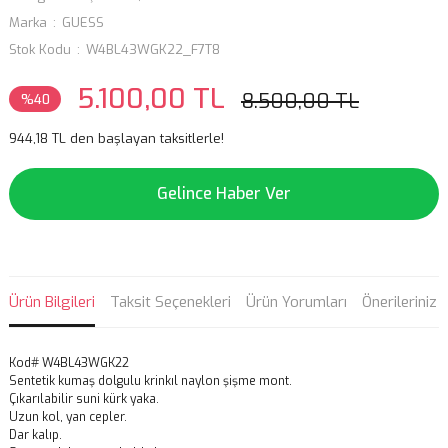
Marka
GUESS
Stok Kodu
W4BL43WGK22_F7T8
5.100,00 TL
8.500,00 TL
%40
944,18 TL den başlayan taksitlerle!
Gelince Haber Ver
Ürün Bilgileri
Taksit Seçenekleri
Ürün Yorumları
Önerileriniz
Kod# W4BL43WGK22
Sentetik kumaş dolgulu krinkıl naylon şişme mont.
Çıkarılabilir suni kürk yaka.
Uzun kol, yan cepler.
Dar kalıp.