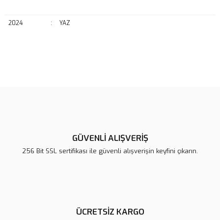
2024
:
YAZ
Bu ürünün fiyat bilgisi, resim, ürün açıklamalarında ve diğer
konularda yetersiz gördüğünüz noktaları öneri formunu kullanarak
Bu ürüne ilk yorumu siz yapın!
tarafımıza iletebilirsiniz.
Görüş ve önerileriniz için teşekkür ederiz.
Yorum Yaz
Ürün resmi kalitesiz, bozuk veya görüntülenemiyor.
Ürün açıklamasında eksik bilgiler bulunuyor.
GÜVENLİ ALIŞVERİŞ
Ürün bilgilerinde hatalar bulunuyor.
256 Bit SSL sertifikası ile güvenli alışverişin keyfini çıkarın.
Ürün fiyatı diğer sitelerden daha pahalı.
Bu ürüne benzer farklı alternatifler olmalı.
ÜCRETSİZ KARGO