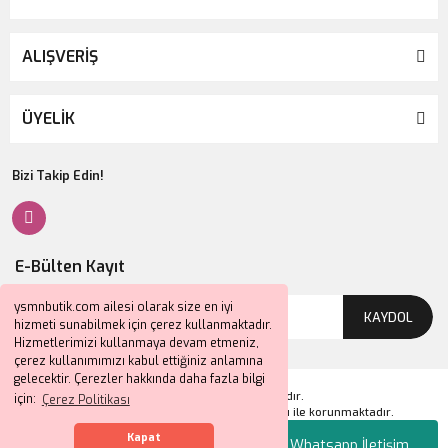
ALIŞVERİŞ
ÜYELİK
Bizi Takip Edin!
E-Bülten Kayıt
ysmnbutik.com ailesi olarak size en iyi
KAYDOL
hizmeti sunabilmek için çerez kullanmaktadır.
Hizmetlerimizi kullanmaya devam etmeniz,
çerez kullanımımızı kabul ettiğiniz anlamına
gelecektir. Çerezler hakkında daha fazla bilgi
2024 © Tüm Hakları Saklıdır.
için:
Çerez Politikası
Kredi kartı bilgileriniz 256bit SSL sertifikası ile korunmaktadır.
Kapat
Whatsapp İletişim