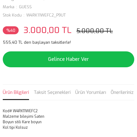
Marka
GUESS
Stok Kodu
W4RK11WEFC2_P9UT
3.000,00 TL
5.000,00 TL
%40
555,40 TL den başlayan taksitlerle!
Gelince Haber Ver
Ürün Bilgileri
Taksit Seçenekleri
Ürün Yorumları
Önerileriniz
Kod# W4RK11WEFC2
Malzeme bileşimi Saten
Boyun stili Kare boyun
Kol tipi Kolsuz