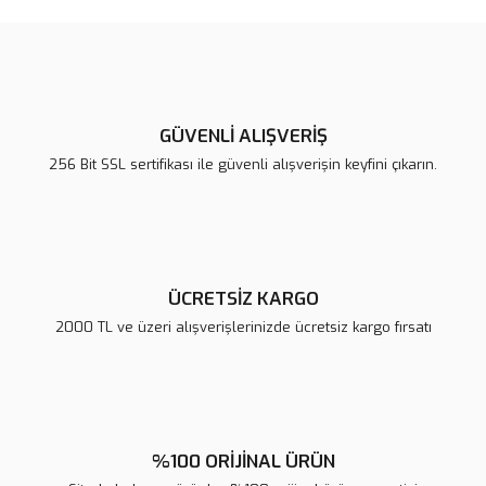
Bu ürüne ilk yorumu siz yapın!
tarafımıza iletebilirsiniz.
Görüş ve önerileriniz için teşekkür ederiz.
Yorum Yaz
Ürün resmi kalitesiz, bozuk veya görüntülenemiyor.
Ürün açıklamasında eksik bilgiler bulunuyor.
GÜVENLİ ALIŞVERİŞ
Ürün bilgilerinde hatalar bulunuyor.
256 Bit SSL sertifikası ile güvenli alışverişin keyfini çıkarın.
Ürün fiyatı diğer sitelerden daha pahalı.
Bu ürüne benzer farklı alternatifler olmalı.
ÜCRETSİZ KARGO
2000 TL ve üzeri alışverişlerinizde ücretsiz kargo fırsatı
Gönder
%100 ORİJİNAL ÜRÜN