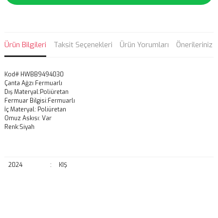
Ürün Bilgileri
Taksit Seçenekleri
Ürün Yorumları
Önerileriniz
Kod# HWBB9494030
Çanta Ağzı Fermuarlı
Dış Materyal:Poliüretan
Fermuar Bilgisi:Fermuarlı
İç Materyal: Poliüretan
Omuz Askısı: Var
Renk:Siyah
2024
:
KIŞ
Bu ürünün fiyat bilgisi, resim, ürün açıklamalarında ve diğer
konularda yetersiz gördüğünüz noktaları öneri formunu kullanarak