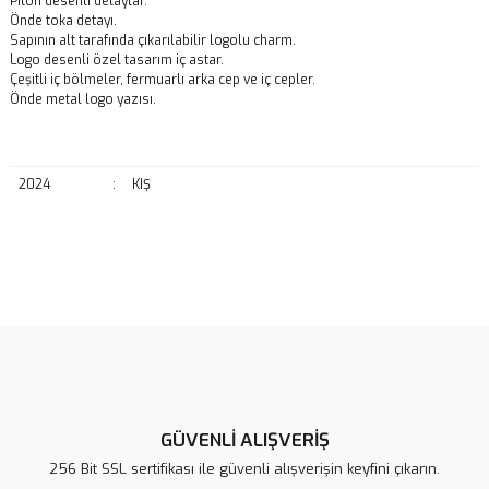
Piton desenli detaylar.
Önde toka detayı.
Sapının alt tarafında çıkarılabilir logolu charm.
Logo desenli özel tasarım iç astar.
Çeşitli iç bölmeler, fermuarlı arka cep ve iç cepler.
Önde metal logo yazısı.
2024
:
KIŞ
Bu ürünün fiyat bilgisi, resim, ürün açıklamalarında ve diğer
konularda yetersiz gördüğünüz noktaları öneri formunu kullanarak
Bu ürüne ilk yorumu siz yapın!
tarafımıza iletebilirsiniz.
Görüş ve önerileriniz için teşekkür ederiz.
Yorum Yaz
Ürün resmi kalitesiz, bozuk veya görüntülenemiyor.
Ürün açıklamasında eksik bilgiler bulunuyor.
GÜVENLİ ALIŞVERİŞ
Ürün bilgilerinde hatalar bulunuyor.
256 Bit SSL sertifikası ile güvenli alışverişin keyfini çıkarın.