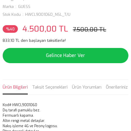
Marka
GUESS
Stok Kodu
HWCL9001060_NSL_T/U
4.500,00 TL
7.500,00 TL
%40
833,10 TL den başlayan taksitlerle!
Gelince Haber Ver
Ürün Bilgileri
Taksit Seçenekleri
Ürün Yorumları
Önerileriniz
Kod# HWCL9001060
Dış tarafı pamuklu bez.
Fermuarlı kapama.
Altın rengi metal detaylar.
Nakış işleme 4G ve Peony logosu.