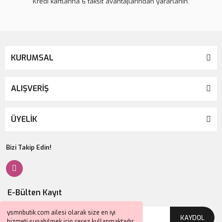
Kredi kartlarına 6 taksit avantajlarından yararlanın.
KURUMSAL
ALIŞVERİŞ
ÜYELİK
Bizi Takip Edin!
E-Bülten Kayıt
ysmnbutik.com ailesi olarak size en iyi
KAYDOL
hizmeti sunabilmek için çerez kullanmaktadır.