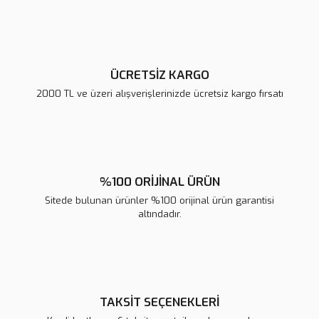
Ürün fiyatı diğer sitelerden daha pahalı.
Bu ürüne benzer farklı alternatifler olmalı.
ÜCRETSİZ KARGO
2000 TL ve üzeri alışverişlerinizde ücretsiz kargo fırsatı
Gönder
%100 ORİJİNAL ÜRÜN
Sitede bulunan ürünler %100 orijinal ürün garantisi
altındadır.
TAKSİT SEÇENEKLERİ