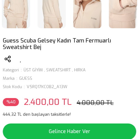
Guess Scuba Gelsey Kadın Tam Fermuarlı
Sweatshirt Bej
Kategori
ÜST GİYİM
,
SWEATSHIRT
,
HIRKA
Marka
GUESS
Stok Kodu
V5RQ17KCOB2_A13W
2.400,00 TL
4.000,00 TL
%40
444,32 TL den başlayan taksitlerle!
Gelince Haber Ver