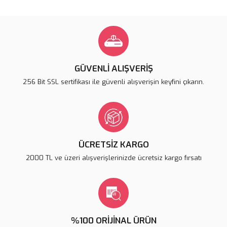
konularda yetersiz gördüğünüz noktaları öneri formunu kullanarak
Bu ürüne ilk yorumu siz yapın!
tarafımıza iletebilirsiniz.
Görüş ve önerileriniz için teşekkür ederiz.
Yorum Yaz
Ürün resmi kalitesiz, bozuk veya görüntülenemiyor.
Ürün açıklamasında eksik bilgiler bulunuyor.
GÜVENLİ ALIŞVERİŞ
Ürün bilgilerinde hatalar bulunuyor.
256 Bit SSL sertifikası ile güvenli alışverişin keyfini çıkarın.
Ürün fiyatı diğer sitelerden daha pahalı.
Bu ürüne benzer farklı alternatifler olmalı.
ÜCRETSİZ KARGO
2000 TL ve üzeri alışverişlerinizde ücretsiz kargo fırsatı
Gönder
%100 ORİJİNAL ÜRÜN