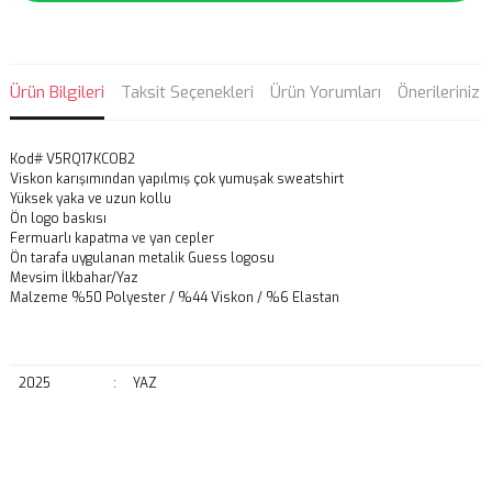
Ürün Bilgileri
Taksit Seçenekleri
Ürün Yorumları
Önerileriniz
Kod# V5RQ17KCOB2
Viskon karışımından yapılmış çok yumuşak sweatshirt
Yüksek yaka ve uzun kollu
Ön logo baskısı
Fermuarlı kapatma ve yan cepler
Ön tarafa uygulanan metalik Guess logosu
Mevsim İlkbahar/Yaz
Malzeme %50 Polyester / %44 Viskon / %6 Elastan
2025
:
YAZ
Bu ürünün fiyat bilgisi, resim, ürün açıklamalarında ve diğer