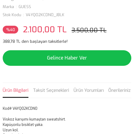
Marka
GUESS
Stok Kodu
V4YQ02KCDN0_JBLK
2.100,00 TL
3.500,00 TL
%40
388,78 TL den başlayan taksitlerle!
Gelince Haber Ver
Ürün Bilgileri
Taksit Seçenekleri
Ürün Yorumları
Önerileriniz
Kod# V4YQ02KCDN0
Viskoz karışımı kumaştan sweatshirt.
Kapüşonlu bisiklet yaka.
Uzun kol.