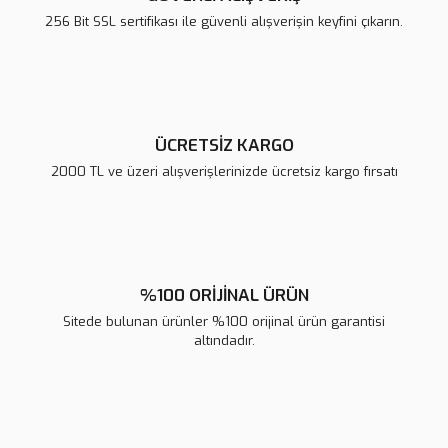
Ürün bilgilerinde hatalar bulunuyor.
256 Bit SSL sertifikası ile güvenli alışverişin keyfini çıkarın.
Ürün fiyatı diğer sitelerden daha pahalı.
Bu ürüne benzer farklı alternatifler olmalı.
ÜCRETSİZ KARGO
2000 TL ve üzeri alışverişlerinizde ücretsiz kargo fırsatı
Gönder
%100 ORİJİNAL ÜRÜN
Sitede bulunan ürünler %100 orijinal ürün garantisi
altındadır.