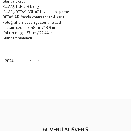
Standart kalıp.
KUMAŞ TÜRÜ: Rib örgü.
KUMAŞ DETAYLARI: 4G logo nakış işleme.
DETAYLAR: Yanda kontrast renkli şerit.
Fotoğrafta S beden gösterilmektedir.
Toplam uzunluk: 48 cm / 18.9 in.
Kol uzunluğu: 57 cm / 22.44 in.
Standart bedendir.
2024
:
KIŞ
Bu ürünün fiyat bilgisi, resim, ürün açıklamalarında ve diğer
konularda yetersiz gördüğünüz noktaları öneri formunu kullanarak
Bu ürüne ilk yorumu siz yapın!
tarafımıza iletebilirsiniz.
Görüş ve önerileriniz için teşekkür ederiz.
Yorum Yaz
Ürün resmi kalitesiz, bozuk veya görüntülenemiyor.
Ürün açıklamasında eksik bilgiler bulunuyor.
GÜVENLİ ALIŞVERİŞ