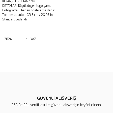
KUMAŞ TÜRÜ: Rib örgü.
DETAYLAR: Küçük üçgen logo yama.
Fotoğrafta S beden gösterilmektedir.
Toplam uzunluk: 68,5 cm / 26.97 in.
Standart bedendir.
2024
:
YAZ
Bu ürünün fiyat bilgisi, resim, ürün açıklamalarında ve diğer
konularda yetersiz gördüğünüz noktaları öneri formunu kullanarak
Bu ürüne ilk yorumu siz yapın!
tarafımıza iletebilirsiniz.
Görüş ve önerileriniz için teşekkür ederiz.
Yorum Yaz
Ürün resmi kalitesiz, bozuk veya görüntülenemiyor.
Ürün açıklamasında eksik bilgiler bulunuyor.
GÜVENLİ ALIŞVERİŞ
Ürün bilgilerinde hatalar bulunuyor.
256 Bit SSL sertifikası ile güvenli alışverişin keyfini çıkarın.
Ürün fiyatı diğer sitelerden daha pahalı.