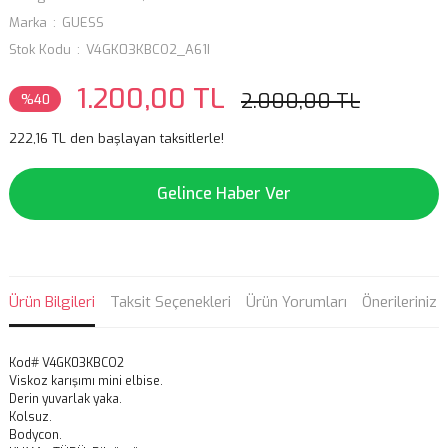
Marka
GUESS
Stok Kodu
V4GK03KBCO2_A61I
1.200,00 TL
2.000,00 TL
%40
222,16 TL den başlayan taksitlerle!
Gelince Haber Ver
Ürün Bilgileri
Taksit Seçenekleri
Ürün Yorumları
Önerileriniz
Kod# V4GK03KBCO2
Viskoz karışımı mini elbise.
Derin yuvarlak yaka.
Kolsuz.
Bodycon.