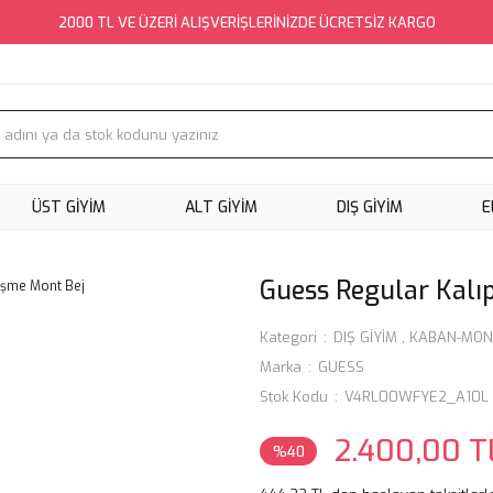
2000 TL VE ÜZERİ ALIŞVERİŞLERİNİZDE ÜCRETSİZ KARGO
ÜST GİYİM
ALT GİYİM
DIŞ GİYİM
E
Guess Regular Kalı
Kategori
DIŞ GİYİM
,
KABAN-MON
Marka
GUESS
Stok Kodu
V4RL00WFYE2_A10L
2.400,00 T
%40