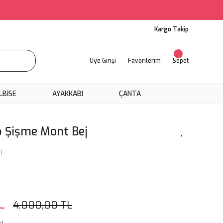
Kargo Takip
Üye Girişi
Favorilerim
Sepet
LBİSE
AYAKKABI
ÇANTA
p Şişme Mont Bej
T
L
4.000,00 TL