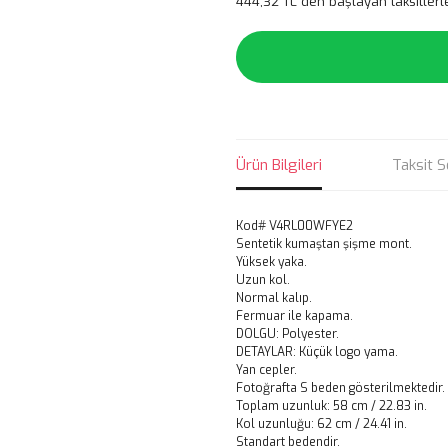
444,32 TL den başlayan taksitlerl
Ürün Bilgileri
Taksit S
Kod# V4RL00WFYE2
Sentetik kumaştan şişme mont.
Yüksek yaka.
Uzun kol.
Normal kalıp.
Fermuar ile kapama.
DOLGU: Polyester.
DETAYLAR: Küçük logo yama.
Yan cepler.
Fotoğrafta S beden gösterilmektedir.
Toplam uzunluk: 58 cm / 22.83 in.
Kol uzunluğu: 62 cm / 24.41 in.
Standart bedendir.