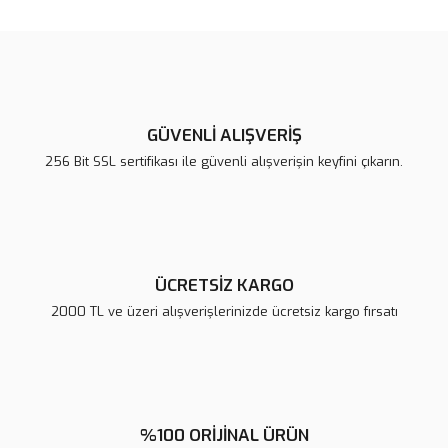
konularda yetersiz gördüğünüz noktaları öneri formunu kullanarak
Bu ürüne ilk yorumu siz yapın!
tarafımıza iletebilirsiniz.
Görüş ve önerileriniz için teşekkür ederiz.
Yorum Yaz
Ürün resmi kalitesiz, bozuk veya görüntülenemiyor.
Ürün açıklamasında eksik bilgiler bulunuyor.
GÜVENLİ ALIŞVERİŞ
Ürün bilgilerinde hatalar bulunuyor.
256 Bit SSL sertifikası ile güvenli alışverişin keyfini çıkarın.
Ürün fiyatı diğer sitelerden daha pahalı.
Bu ürüne benzer farklı alternatifler olmalı.
ÜCRETSİZ KARGO
2000 TL ve üzeri alışverişlerinizde ücretsiz kargo fırsatı
Gönder
%100 ORİJİNAL ÜRÜN