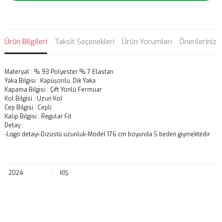
Ürün Bilgileri
Taksit Seçenekleri
Ürün Yorumları
Önerileriniz
Materyal : % 93 Polyester % 7 Elastan
Yaka Bilgisi : Kapüşonlu, Dik Yaka
Kapama Bilgisi : Çift Yönlü Fermuar
Kol Bilgisi : Uzun Kol
Cep Bilgisi : Cepli
Kalıp Bilgisi : Regular Fit
Detay :
-Logo detayı-Dizüstü uzunluk-Model 176 cm boyunda S beden giymektedir
2024
:
KIŞ
Bu ürünün fiyat bilgisi, resim, ürün açıklamalarında ve diğer