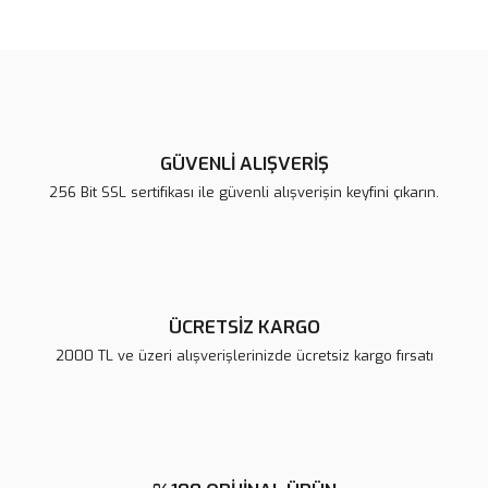
Bu ürünün fiyat bilgisi, resim, ürün açıklamalarında ve diğer
konularda yetersiz gördüğünüz noktaları öneri formunu kullanarak
Bu ürüne ilk yorumu siz yapın!
tarafımıza iletebilirsiniz.
Görüş ve önerileriniz için teşekkür ederiz.
Yorum Yaz
Ürün resmi kalitesiz, bozuk veya görüntülenemiyor.
Ürün açıklamasında eksik bilgiler bulunuyor.
GÜVENLİ ALIŞVERİŞ
Ürün bilgilerinde hatalar bulunuyor.
256 Bit SSL sertifikası ile güvenli alışverişin keyfini çıkarın.
Ürün fiyatı diğer sitelerden daha pahalı.
Bu ürüne benzer farklı alternatifler olmalı.
ÜCRETSİZ KARGO
2000 TL ve üzeri alışverişlerinizde ücretsiz kargo fırsatı
Gönder