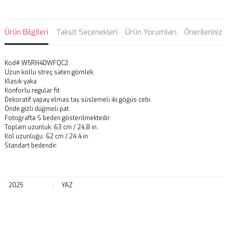
Ürün Bilgileri
Taksit Seçenekleri
Ürün Yorumları
Önerileriniz
Kod# W5RH40WFQC2
Uzun kollu streç saten gömlek.
Klasik yaka.
Konforlu regular fit.
Dekoratif yapay elmas taş süslemeli iki göğüs cebi.
Önde gizli düğmeli pat.
Fotoğrafta S beden gösterilmektedir.
Toplam uzunluk: 63 cm / 24,8 in.
Kol uzunluğu: 62 cm / 24.4 in.
Standart bedendir.
2025
:
YAZ