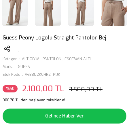
Guess Peony Logolu Straight Pantolon Bej
Kategori
ALT GİYİM
,
PANTOLON
,
EŞOFMAN ALTI
Marka
GUESS
Stok Kodu
V4BB02KCHR2_P1JK
2.100,00 TL
3.500,00 TL
%40
388,78 TL den başlayan taksitlerle!
Gelince Haber Ver