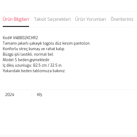
Ürün Bilgileri
Taksit Seçenekleri
Ürün Yorumları
Önerileriniz
Kod# V4BB02KCHR2
Tamamı jakarlı şakayık logolu düz kesim pantolon.
Konforlu streç kumaş ve rahat kalıp.
Büzgü ipli lastikli, normal bel.
Model S beden giymektedir.
İç dikiş uzunluğu: 82,5 cm / 32.5 in.
Yukarıdaki beden tablomuza bakınız.
2024
:
KIŞ
Bu ürünün fiyat bilgisi, resim, ürün açıklamalarında ve diğer
konularda yetersiz gördüğünüz noktaları öneri formunu kullanarak
Bu ürüne ilk yorumu siz yapın!
tarafımıza iletebilirsiniz.