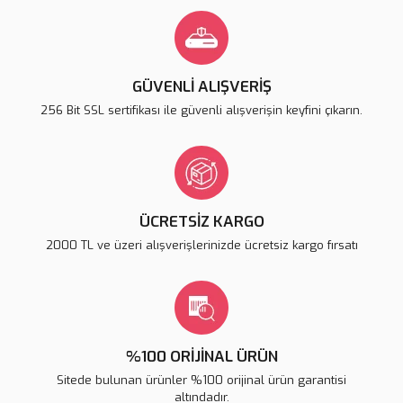
Görüş ve önerileriniz için teşekkür ederiz.
Yorum Yaz
Ürün resmi kalitesiz, bozuk veya görüntülenemiyor.
Ürün açıklamasında eksik bilgiler bulunuyor.
GÜVENLİ ALIŞVERİŞ
Ürün bilgilerinde hatalar bulunuyor.
256 Bit SSL sertifikası ile güvenli alışverişin keyfini çıkarın.
Ürün fiyatı diğer sitelerden daha pahalı.
Bu ürüne benzer farklı alternatifler olmalı.
ÜCRETSİZ KARGO
2000 TL ve üzeri alışverişlerinizde ücretsiz kargo fırsatı
Gönder
%100 ORİJİNAL ÜRÜN
Sitede bulunan ürünler %100 orijinal ürün garantisi
altındadır.