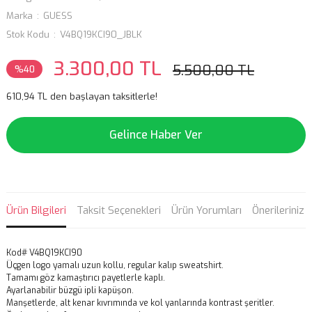
Marka
GUESS
Stok Kodu
V4BQ19KCI90_JBLK
3.300,00 TL
5.500,00 TL
%40
610,94 TL den başlayan taksitlerle!
Gelince Haber Ver
Ürün Bilgileri
Taksit Seçenekleri
Ürün Yorumları
Önerileriniz
Kod# V4BQ19KCI90
Üçgen logo yamalı uzun kollu, regular kalıp sweatshirt.
Tamamı göz kamaştırıcı payetlerle kaplı.
Ayarlanabilir büzgü ipli kapüşon.
Manşetlerde, alt kenar kıvrımında ve kol yanlarında kontrast şeritler.