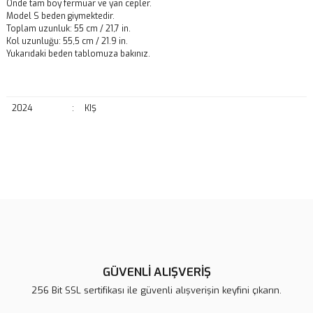
Önde tam boy fermuar ve yan cepler.
Model S beden giymektedir.
Toplam uzunluk: 55 cm / 21,7 in.
Kol uzunluğu: 55,5 cm / 21.9 in.
Yukarıdaki beden tablomuza bakınız.
2024
:
KIŞ
Bu ürünün fiyat bilgisi, resim, ürün açıklamalarında ve diğer
konularda yetersiz gördüğünüz noktaları öneri formunu kullanarak
Bu ürüne ilk yorumu siz yapın!
tarafımıza iletebilirsiniz.
Görüş ve önerileriniz için teşekkür ederiz.
Yorum Yaz
Ürün resmi kalitesiz, bozuk veya görüntülenemiyor.
Ürün açıklamasında eksik bilgiler bulunuyor.
GÜVENLİ ALIŞVERİŞ
Ürün bilgilerinde hatalar bulunuyor.
256 Bit SSL sertifikası ile güvenli alışverişin keyfini çıkarın.
Ürün fiyatı diğer sitelerden daha pahalı.