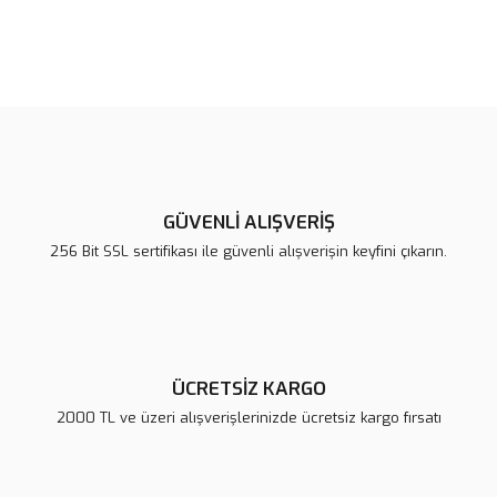
Bu ürünün fiyat bilgisi, resim, ürün açıklamalarında ve diğer
konularda yetersiz gördüğünüz noktaları öneri formunu kullanarak
Bu ürüne ilk yorumu siz yapın!
tarafımıza iletebilirsiniz.
Görüş ve önerileriniz için teşekkür ederiz.
Yorum Yaz
Ürün resmi kalitesiz, bozuk veya görüntülenemiyor.
Ürün açıklamasında eksik bilgiler bulunuyor.
GÜVENLİ ALIŞVERİŞ
Ürün bilgilerinde hatalar bulunuyor.
256 Bit SSL sertifikası ile güvenli alışverişin keyfini çıkarın.
Ürün fiyatı diğer sitelerden daha pahalı.
Bu ürüne benzer farklı alternatifler olmalı.
ÜCRETSİZ KARGO
2000 TL ve üzeri alışverişlerinizde ücretsiz kargo fırsatı
Gönder