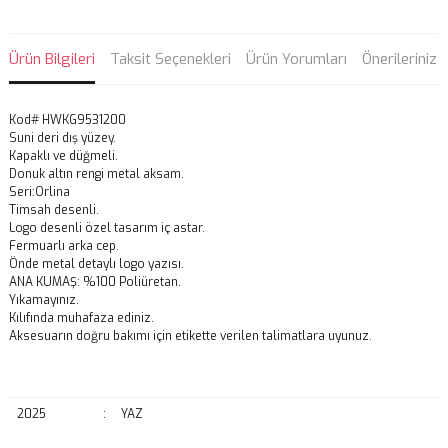
Ürün Bilgileri
Taksit Seçenekleri
Ürün Yorumları
Önerileriniz
Kod# HWKG9531200
Suni deri dış yüzey.
Kapaklı ve düğmeli.
Donuk altın rengi metal aksam.
Seri:Orlina
Timsah desenli.
Logo desenli özel tasarım iç astar.
Fermuarlı arka cep.
Önde metal detaylı logo yazısı.
ANA KUMAŞ: %100 Poliüretan.
Yıkamayınız.
Kılıfında muhafaza ediniz.
Aksesuarın doğru bakımı için etikette verilen talimatlara uyunuz.
2025
:
YAZ