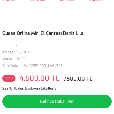
Guess Orlina Mini El Çantası Deniz Lila
Kategori
ÇANTA
Marka
GUESS
Stok Kodu
HWKG9531200_LVG_T/U
4.500,00 TL
7.500,00 TL
%40
833,10 TL den başlayan taksitlerle!
Gelince Haber Ver