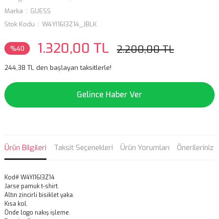
Marka
GUESS
Stok Kodu
W4YI16I3Z14_JBLK
1.320,00 TL
2.200,00 TL
%40
244,38 TL den başlayan taksitlerle!
Gelince Haber Ver
Ürün Bilgileri
Taksit Seçenekleri
Ürün Yorumları
Önerileriniz
Kod# W4YI16I3Z14
Jarse pamuk t-shirt.
Altın zincirli bisiklet yaka.
Kısa kol.
Önde logo nakış işleme.