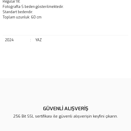
Regular fit.
Fotoğrafta S beden gösterilmektedir.
Standart bedendir.
Toplam uzunluk: 60 cm
2024
:
YAZ
Bu ürünün fiyat bilgisi, resim, ürün açıklamalarında ve diğer
konularda yetersiz gördüğünüz noktaları öneri formunu kullanarak
Bu ürüne ilk yorumu siz yapın!
tarafımıza iletebilirsiniz.
Görüş ve önerileriniz için teşekkür ederiz.
Yorum Yaz
Ürün resmi kalitesiz, bozuk veya görüntülenemiyor.
Ürün açıklamasında eksik bilgiler bulunuyor.
GÜVENLİ ALIŞVERİŞ
Ürün bilgilerinde hatalar bulunuyor.
256 Bit SSL sertifikası ile güvenli alışverişin keyfini çıkarın.
Ürün fiyatı diğer sitelerden daha pahalı.
Bu ürüne benzer farklı alternatifler olmalı.