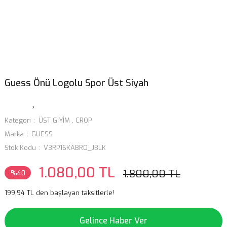
Guess Önü Logolu Spor Üst Siyah
Kategori
ÜST GİYİM
,
CROP
Marka
GUESS
Stok Kodu
V3RP16KABR0_JBLK
1.080,00 TL
1.800,00 TL
%40
199,94 TL den başlayan taksitlerle!
Gelince Haber Ver