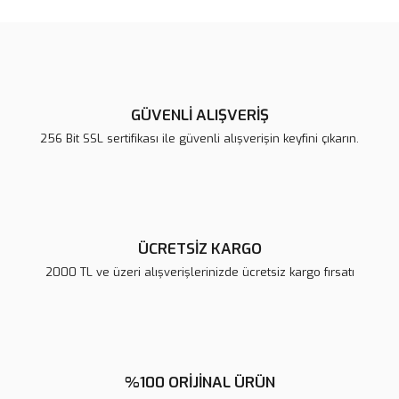
konularda yetersiz gördüğünüz noktaları öneri formunu kullanarak
Bu ürüne ilk yorumu siz yapın!
tarafımıza iletebilirsiniz.
Görüş ve önerileriniz için teşekkür ederiz.
Yorum Yaz
Ürün resmi kalitesiz, bozuk veya görüntülenemiyor.
Ürün açıklamasında eksik bilgiler bulunuyor.
GÜVENLİ ALIŞVERİŞ
Ürün bilgilerinde hatalar bulunuyor.
256 Bit SSL sertifikası ile güvenli alışverişin keyfini çıkarın.
Ürün fiyatı diğer sitelerden daha pahalı.
Bu ürüne benzer farklı alternatifler olmalı.
ÜCRETSİZ KARGO
2000 TL ve üzeri alışverişlerinizde ücretsiz kargo fırsatı
Gönder
%100 ORİJİNAL ÜRÜN