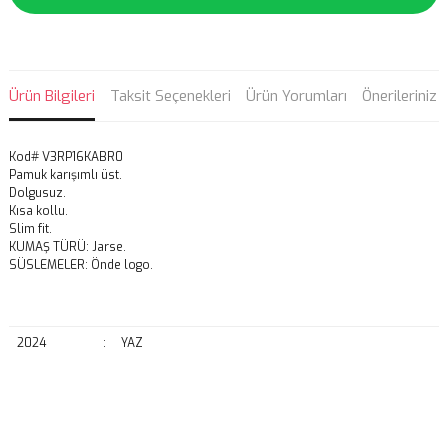
Ürün Bilgileri
Taksit Seçenekleri
Ürün Yorumları
Önerileriniz
Kod# V3RP16KABR0
Pamuk karışımlı üst.
Dolgusuz.
Kısa kollu.
Slim fit.
KUMAŞ TÜRÜ: Jarse.
SÜSLEMELER: Önde logo.
2024
:
YAZ
Bu ürünün fiyat bilgisi, resim, ürün açıklamalarında ve diğer