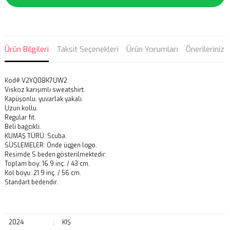
Ürün Bilgileri
Taksit Seçenekleri
Ürün Yorumları
Önerileriniz
Kod# V2YQ08K7UW2
Viskoz karışımlı sweatshirt.
Kapüşonlu, yuvarlak yakalı.
Uzun kollu.
Regular fit.
Beli bağcıklı.
KUMAŞ TÜRÜ: Scuba.
SÜSLEMELER: Önde üçgen logo.
Resimde S beden gösterilmektedir.
Toplam boy: 16.9 inç. / 43 cm.
Kol boyu: 21.9 inç. / 56 cm.
Standart bedendir.
2024
:
KIŞ