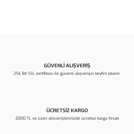
Bu ürünün fiyat bilgisi, resim, ürün açıklamalarında ve diğer
konularda yetersiz gördüğünüz noktaları öneri formunu kullanarak
Bu ürüne ilk yorumu siz yapın!
tarafımıza iletebilirsiniz.
Görüş ve önerileriniz için teşekkür ederiz.
Yorum Yaz
Ürün resmi kalitesiz, bozuk veya görüntülenemiyor.
Ürün açıklamasında eksik bilgiler bulunuyor.
GÜVENLİ ALIŞVERİŞ
Ürün bilgilerinde hatalar bulunuyor.
256 Bit SSL sertifikası ile güvenli alışverişin keyfini çıkarın.
Ürün fiyatı diğer sitelerden daha pahalı.
Bu ürüne benzer farklı alternatifler olmalı.
ÜCRETSİZ KARGO
2000 TL ve üzeri alışverişlerinizde ücretsiz kargo fırsatı
Gönder