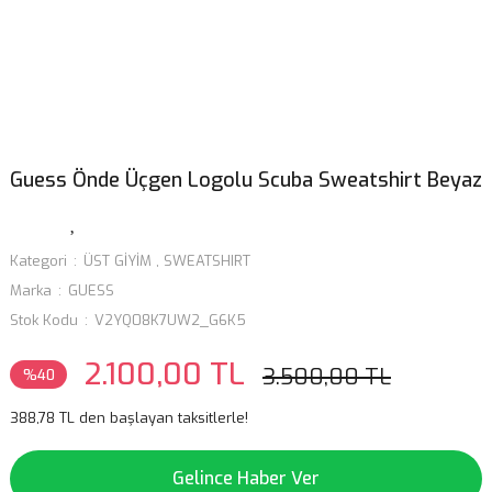
Guess Önde Üçgen Logolu Scuba Sweatshirt Beyaz
Kategori
ÜST GİYİM
,
SWEATSHIRT
Marka
GUESS
Stok Kodu
V2YQ08K7UW2_G6K5
2.100,00 TL
3.500,00 TL
%40
388,78 TL den başlayan taksitlerle!
Gelince Haber Ver