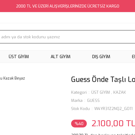
2000 TL VE ÜZERİ ALIŞVERİŞLERİNİZDE ÜCRETSİZ KARGO
ÜST GİYİM
ALT GİYİM
DIŞ GİYİM
E
Guess Önde Taşlı L
Kategori
ÜST GİYİM
,
KAZAK
Marka
GUESS
Stok Kodu
W4YR31Z2NQ2_G011
2.100,00 T
%40