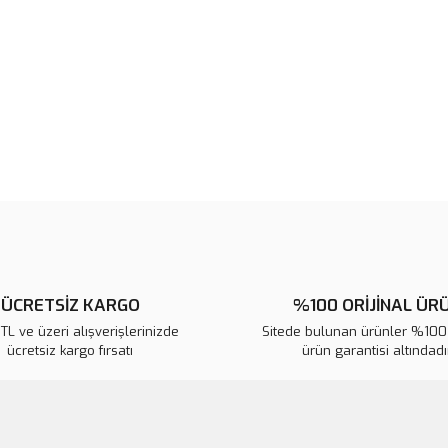
Bu ürünün fiyat bilgisi, resim, ü
noktaları öneri formunu kullanarak 
B
Görüş ve önerileriniz için teşekkür
Ürün resmi kalitesiz, bozuk veya
Ürün açıklamasında eksik bilgile
Ürün bilgilerinde hatalar bulunuy
Ürün fiyatı diğer sitelerden daha 
Bu ürüne benzer farklı alternatifl
ÜCRETSİZ KARGO
%100 ORİJİNAL ÜR
L ve üzeri alışverişlerinizde
Sitede bulunan ürünler %100 
ücretsiz kargo fırsatı
ürün garantisi altındadır