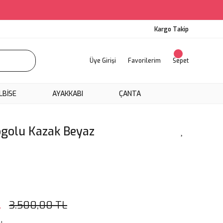
Kargo Takip
Üye Girişi
Favorilerim
Sepet
LBİSE
AYAKKABI
ÇANTA
ogolu Kazak Beyaz
L
3.500,00 TL