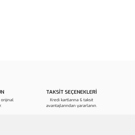
rün açıklamalarında ve diğer konularda yetersiz gördüğünüz
tarafımıza iletebilirsiniz.
u ürüne ilk yorumu siz yapın!
 ederiz.
 görüntülenemiyor.
Yorum Yaz
r bulunuyor.
or.
pahalı.
er olmalı.
ÜN
TAKSİT SEÇENEKLERİ
orijinal
Kredi kartlarına 6 taksit
.
avantajlarından yararlanın.
Gönder