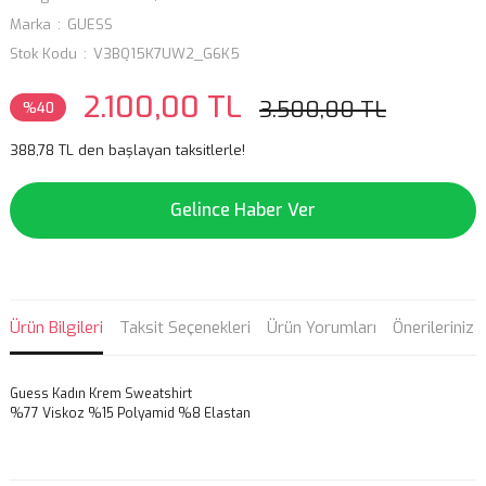
Marka
GUESS
Stok Kodu
V3BQ15K7UW2_G6K5
2.100,00 TL
3.500,00 TL
%40
388,78 TL den başlayan taksitlerle!
Gelince Haber Ver
Ürün Bilgileri
Taksit Seçenekleri
Ürün Yorumları
Önerileriniz
Guess Kadın Krem Sweatshirt
%77 Viskoz %15 Polyamid %8 Elastan