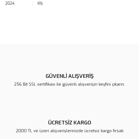
2024
:
KIŞ
Bu ürünün fiyat bilgisi, resim, ürün açıklamalarında ve diğer
konularda yetersiz gördüğünüz noktaları öneri formunu kullanarak
Bu ürüne ilk yorumu siz yapın!
tarafımıza iletebilirsiniz.
Görüş ve önerileriniz için teşekkür ederiz.
Yorum Yaz
Ürün resmi kalitesiz, bozuk veya görüntülenemiyor.
Ürün açıklamasında eksik bilgiler bulunuyor.
GÜVENLİ ALIŞVERİŞ
Ürün bilgilerinde hatalar bulunuyor.
256 Bit SSL sertifikası ile güvenli alışverişin keyfini çıkarın.
Ürün fiyatı diğer sitelerden daha pahalı.
Bu ürüne benzer farklı alternatifler olmalı.
ÜCRETSİZ KARGO
2000 TL ve üzeri alışverişlerinizde ücretsiz kargo fırsatı