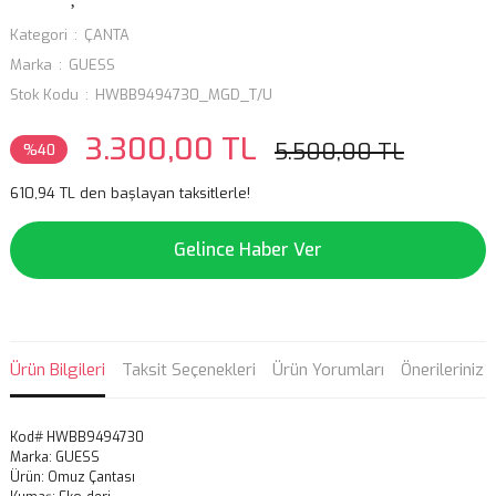
Kategori
ÇANTA
Marka
GUESS
Stok Kodu
HWBB9494730_MGD_T/U
3.300,00 TL
5.500,00 TL
%40
610,94 TL den başlayan taksitlerle!
Gelince Haber Ver
Ürün Bilgileri
Taksit Seçenekleri
Ürün Yorumları
Önerileriniz
Kod# HWBB9494730
Marka: GUESS
Ürün: Omuz Çantası