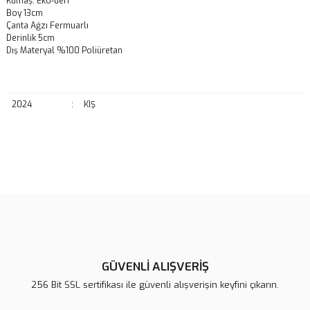
Kumaş: Eko-deri
Boy 13cm
Çanta Ağzı Fermuarlı
Derinlik 5cm
Dış Materyal %100 Poliüretan
2024
:
KIŞ
Bu ürünün fiyat bilgisi, resim, ürün açıklamalarında ve diğer
konularda yetersiz gördüğünüz noktaları öneri formunu kullanarak
Bu ürüne ilk yorumu siz yapın!
tarafımıza iletebilirsiniz.
Görüş ve önerileriniz için teşekkür ederiz.
Yorum Yaz
Ürün resmi kalitesiz, bozuk veya görüntülenemiyor.
Ürün açıklamasında eksik bilgiler bulunuyor.
GÜVENLİ ALIŞVERİŞ
Ürün bilgilerinde hatalar bulunuyor.
256 Bit SSL sertifikası ile güvenli alışverişin keyfini çıkarın.
Ürün fiyatı diğer sitelerden daha pahalı.