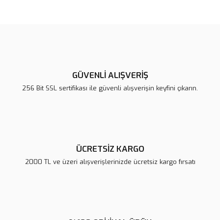
Bu ürünün fiyat bilgisi, resim, ürün açıklamalarında ve diğer
konularda yetersiz gördüğünüz noktaları öneri formunu kullanarak
Bu ürüne ilk yorumu siz yapın!
tarafımıza iletebilirsiniz.
Görüş ve önerileriniz için teşekkür ederiz.
Yorum Yaz
Ürün resmi kalitesiz, bozuk veya görüntülenemiyor.
Ürün açıklamasında eksik bilgiler bulunuyor.
GÜVENLİ ALIŞVERİŞ
Ürün bilgilerinde hatalar bulunuyor.
256 Bit SSL sertifikası ile güvenli alışverişin keyfini çıkarın.
Ürün fiyatı diğer sitelerden daha pahalı.
Bu ürüne benzer farklı alternatifler olmalı.
ÜCRETSİZ KARGO
2000 TL ve üzeri alışverişlerinizde ücretsiz kargo fırsatı
Gönder