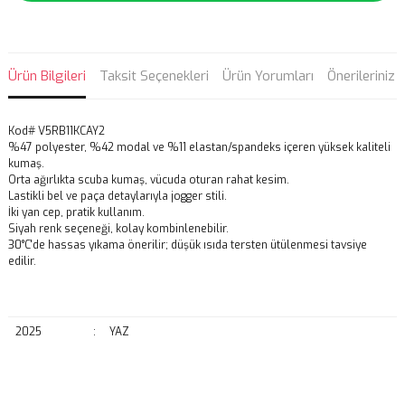
Ürün Bilgileri
Taksit Seçenekleri
Ürün Yorumları
Önerileriniz
Kod# V5RB11KCAY2
%47 polyester, %42 modal ve %11 elastan/spandeks içeren yüksek kaliteli
kumaş.
Orta ağırlıkta scuba kumaş, vücuda oturan rahat kesim.
Lastikli bel ve paça detaylarıyla jogger stili.
İki yan cep, pratik kullanım.
Siyah renk seçeneği, kolay kombinlenebilir.
30°C'de hassas yıkama önerilir; düşük ısıda tersten ütülenmesi tavsiye
edilir.
2025
:
YAZ