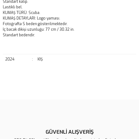
Standart kalıp.
Lastikli bel.
KUMAŞ TÜRÜ: Scuba.
KUMAŞ DETAYLARI: Logo yaması.
Fotoğrafta S beden gösterilmektedir.
İç bacak dikişi uzunluğu: 77 cm / 30.32 in.
Standart bedendir.
2024
:
KIŞ
Bu ürünün fiyat bilgisi, resim, ürün açıklamalarında ve diğer
konularda yetersiz gördüğünüz noktaları öneri formunu kullanarak
Bu ürüne ilk yorumu siz yapın!
tarafımıza iletebilirsiniz.
Görüş ve önerileriniz için teşekkür ederiz.
Yorum Yaz
Ürün resmi kalitesiz, bozuk veya görüntülenemiyor.
Ürün açıklamasında eksik bilgiler bulunuyor.
GÜVENLİ ALIŞVERİŞ
Ürün bilgilerinde hatalar bulunuyor.