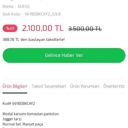
Marka
GUESS
Stok Kodu
V4YB08KCAY2_G1L9
2.100,00 TL
3.500,00 TL
%40
388,78 TL den başlayan taksitlerle!
Gelince Haber Ver
Ürün Bilgileri
Taksit Seçenekleri
Ürün Yorumları
Önerileriniz
Kod# V4YB08KCAY2
Modal karışımı kumaştan pantolon.
Jogger tarzı.
Normal bel, Manşet paça.