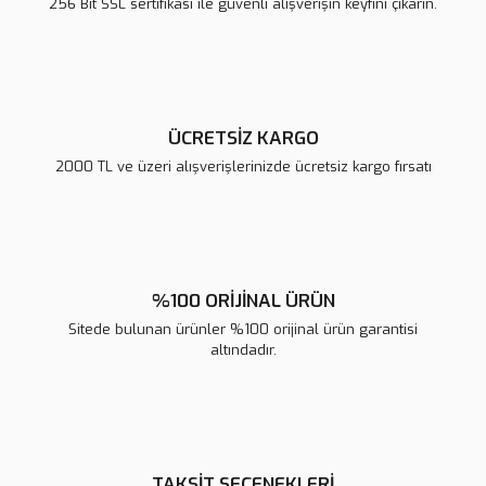
256 Bit SSL sertifikası ile güvenli alışverişin keyfini çıkarın.
Ürün fiyatı diğer sitelerden daha pahalı.
Bu ürüne benzer farklı alternatifler olmalı.
ÜCRETSİZ KARGO
2000 TL ve üzeri alışverişlerinizde ücretsiz kargo fırsatı
Gönder
%100 ORİJİNAL ÜRÜN
Sitede bulunan ürünler %100 orijinal ürün garantisi
altındadır.
TAKSİT SEÇENEKLERİ