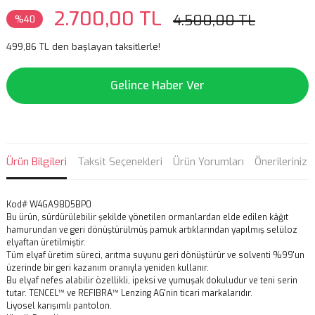
2.700,00 TL
4.500,00 TL
%40
499,86 TL den başlayan taksitlerle!
Gelince Haber Ver
Ürün Bilgileri
Taksit Seçenekleri
Ürün Yorumları
Önerileriniz
Kod# W4GA98D5BP0
Bu ürün, sürdürülebilir şekilde yönetilen ormanlardan elde edilen kâğıt
hamurundan ve geri dönüştürülmüş pamuk artıklarından yapılmış selüloz
elyaftan üretilmiştir.
Tüm elyaf üretim süreci, arıtma suyunu geri dönüştürür ve solventi %99'un
üzerinde bir geri kazanım oranıyla yeniden kullanır.
Bu elyaf nefes alabilir özellikli, ipeksi ve yumuşak dokuludur ve teni serin
tutar. TENCEL™ ve REFIBRA™ Lenzing AG'nin ticari markalarıdır.
Liyosel karışımlı pantolon.