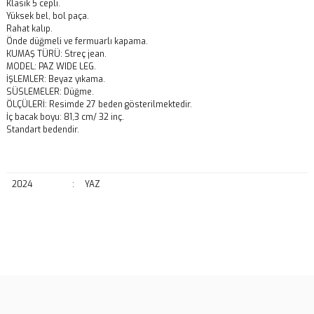
Klasik 5 cepli.
Yüksek bel, bol paça.
Rahat kalıp.
Önde düğmeli ve fermuarlı kapama.
KUMAŞ TÜRÜ: Streç jean.
MODEL: PAZ WIDE LEG.
İŞLEMLER: Beyaz yıkama.
SÜSLEMELER: Düğme.
ÖLÇÜLERİ: Resimde 27 beden gösterilmektedir.
İç bacak boyu: 81,3 cm/ 32 inç.
Standart bedendir.
2024
:
YAZ
Bu ürünün fiyat bilgisi, resim, ürün açıklamalarında ve diğer
konularda yetersiz gördüğünüz noktaları öneri formunu kullanarak
Bu ürüne ilk yorumu siz yapın!
tarafımıza iletebilirsiniz.
Görüş ve önerileriniz için teşekkür ederiz.
Yorum Yaz