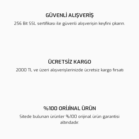
Ürün resmi kalitesiz, bozuk veya görüntülenemiyor.
Ürün açıklamasında eksik bilgiler bulunuyor.
GÜVENLİ ALIŞVERİŞ
Ürün bilgilerinde hatalar bulunuyor.
256 Bit SSL sertifikası ile güvenli alışverişin keyfini çıkarın.
Ürün fiyatı diğer sitelerden daha pahalı.
Bu ürüne benzer farklı alternatifler olmalı.
ÜCRETSİZ KARGO
2000 TL ve üzeri alışverişlerinizde ücretsiz kargo fırsatı
Gönder
%100 ORİJİNAL ÜRÜN
Sitede bulunan ürünler %100 orijinal ürün garantisi
altındadır.