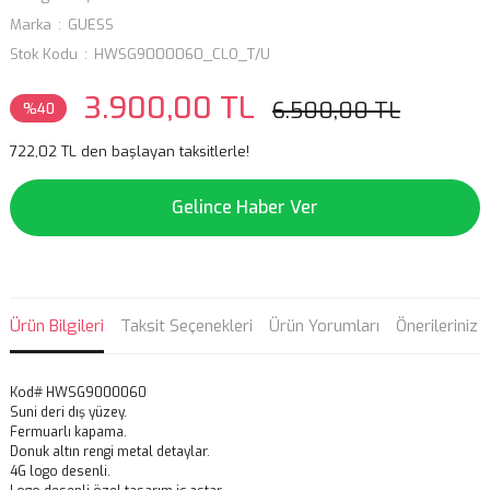
Marka
GUESS
Stok Kodu
HWSG9000060_CLO_T/U
3.900,00 TL
6.500,00 TL
%40
722,02 TL den başlayan taksitlerle!
Gelince Haber Ver
Ürün Bilgileri
Taksit Seçenekleri
Ürün Yorumları
Önerileriniz
Kod# HWSG9000060
Suni deri dış yüzey.
Fermuarlı kapama.
Donuk altın rengi metal detaylar.
4G logo desenli.