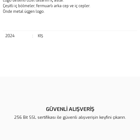
Logo desenli özel tasarım iç astar.
Çeşitli iç bölmeler, fermuarlı arka cep ve iç cepler.
Önde metal üçgen logo.
2024
:
KIŞ
Bu ürünün fiyat bilgisi, resim, ürün açıklamalarında ve diğer
konularda yetersiz gördüğünüz noktaları öneri formunu kullanarak
Bu ürüne ilk yorumu siz yapın!
tarafımıza iletebilirsiniz.
Görüş ve önerileriniz için teşekkür ederiz.
Yorum Yaz
Ürün resmi kalitesiz, bozuk veya görüntülenemiyor.
Ürün açıklamasında eksik bilgiler bulunuyor.
GÜVENLİ ALIŞVERİŞ
Ürün bilgilerinde hatalar bulunuyor.
256 Bit SSL sertifikası ile güvenli alışverişin keyfini çıkarın.
Ürün fiyatı diğer sitelerden daha pahalı.
Bu ürüne benzer farklı alternatifler olmalı.