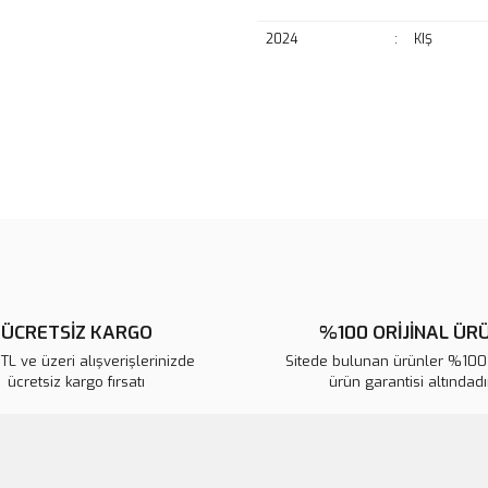
2024
:
KIŞ
Bu ürünün fiyat bilgisi, resim, ü
noktaları öneri formunu kullanarak 
B
Görüş ve önerileriniz için teşekkür
Ürün resmi kalitesiz, bozuk veya
Ürün açıklamasında eksik bilgile
Ürün bilgilerinde hatalar bulunuy
Ürün fiyatı diğer sitelerden daha 
ÜCRETSİZ KARGO
%100 ORİJİNAL ÜR
Bu ürüne benzer farklı alternatifl
L ve üzeri alışverişlerinizde
Sitede bulunan ürünler %100 
ücretsiz kargo fırsatı
ürün garantisi altındadır