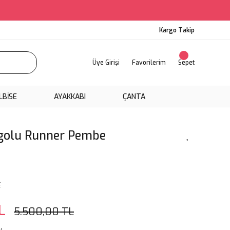
Kargo Takip
Üye Girişi
Favorilerim
Sepet
LBİSE
AYAKKABI
ÇANTA
golu Runner Pembe
E
L
5.500,00 TL