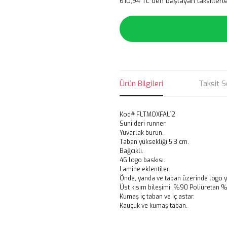
610,94 TL den başlayan taksitlerle
Ürün Bilgileri
Taksit S
Kod# FLTMOXFAL12
Suni deri runner.
Yuvarlak burun.
Taban yüksekliği 5,3 cm.
Bağcıklı.
4G logo baskısı.
Lamine eklentiler.
Önde, yanda ve taban üzerinde logo y
Üst kısım bileşimi: %90 Poliüretan %
Kumaş iç taban ve iç astar.
Kauçuk ve kumaş taban.