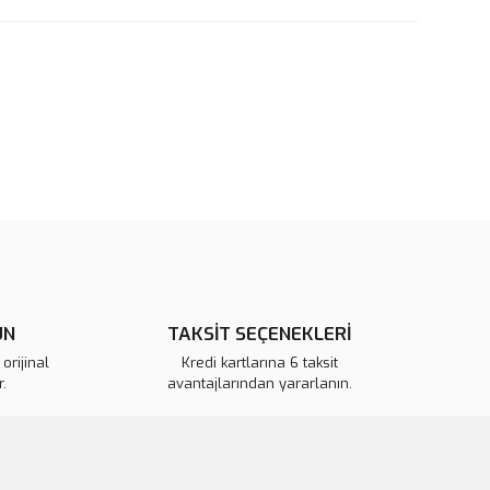
rün açıklamalarında ve diğer konularda yetersiz gördüğünüz
tarafımıza iletebilirsiniz.
u ürüne ilk yorumu siz yapın!
 ederiz.
 görüntülenemiyor.
Yorum Yaz
r bulunuyor.
or.
pahalı.
ÜN
TAKSİT SEÇENEKLERİ
er olmalı.
orijinal
Kredi kartlarına 6 taksit
.
avantajlarından yararlanın.