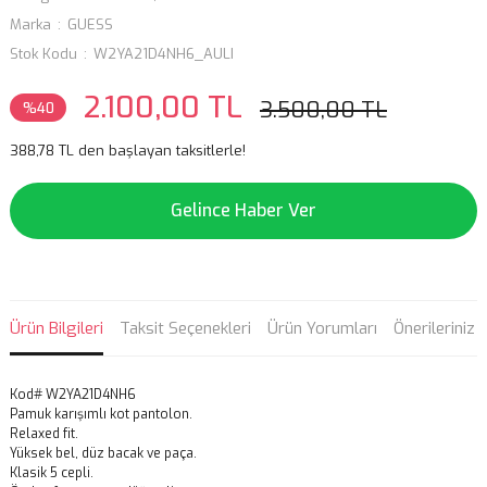
Marka
GUESS
Stok Kodu
W2YA21D4NH6_AULI
2.100,00 TL
3.500,00 TL
%40
388,78 TL den başlayan taksitlerle!
Gelince Haber Ver
Ürün Bilgileri
Taksit Seçenekleri
Ürün Yorumları
Önerileriniz
Kod# W2YA21D4NH6
Pamuk karışımlı kot pantolon.
Relaxed fit.
Yüksek bel, düz bacak ve paça.
Klasik 5 cepli.