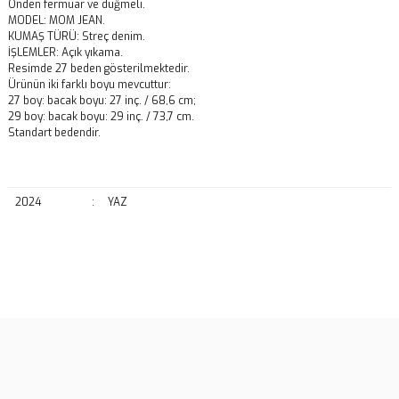
Önden fermuar ve düğmeli.
MODEL: MOM JEAN.
KUMAŞ TÜRÜ: Streç denim.
İŞLEMLER: Açık yıkama.
Resimde 27 beden gösterilmektedir.
Ürünün iki farklı boyu mevcuttur:
27 boy: bacak boyu: 27 inç. / 68,6 cm;
29 boy: bacak boyu: 29 inç. / 73,7 cm.
Standart bedendir.
2024
:
YAZ
Bu ürünün fiyat bilgisi, resim, ürün açıklamalarında ve diğer
konularda yetersiz gördüğünüz noktaları öneri formunu kullanarak
Bu ürüne ilk yorumu siz yapın!
tarafımıza iletebilirsiniz.
Görüş ve önerileriniz için teşekkür ederiz.
Yorum Yaz
Ürün resmi kalitesiz, bozuk veya görüntülenemiyor.