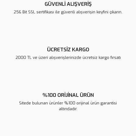
Ürün açıklamasında eksik bilgiler bulunuyor.
GÜVENLİ ALIŞVERİŞ
Ürün bilgilerinde hatalar bulunuyor.
256 Bit SSL sertifikası ile güvenli alışverişin keyfini çıkarın.
Ürün fiyatı diğer sitelerden daha pahalı.
Bu ürüne benzer farklı alternatifler olmalı.
ÜCRETSİZ KARGO
2000 TL ve üzeri alışverişlerinizde ücretsiz kargo fırsatı
Gönder
%100 ORİJİNAL ÜRÜN
Sitede bulunan ürünler %100 orijinal ürün garantisi
altındadır.