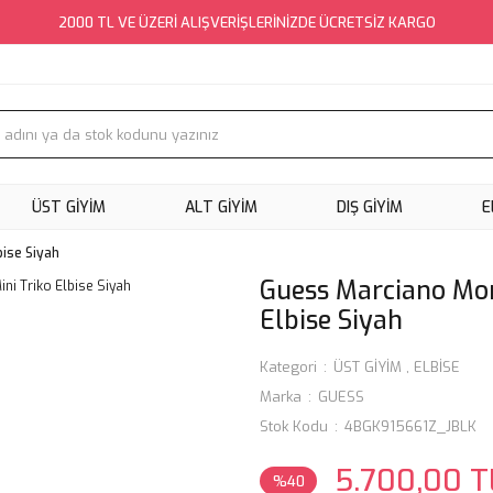
2000 TL VE ÜZERİ ALIŞVERİŞLERİNİZDE ÜCRETSİZ KARGO
ÜST GİYİM
ALT GİYİM
DIŞ GİYİM
E
ise Siyah
Guess Marciano Mo
Elbise Siyah
Kategori
ÜST GİYİM
,
ELBİSE
Marka
GUESS
Stok Kodu
4BGK915661Z_JBLK
5.700,00 T
%40