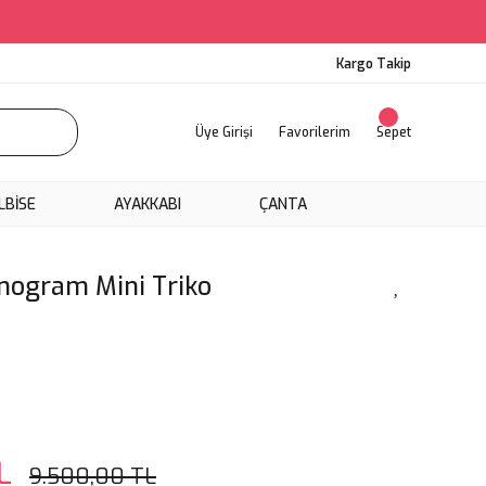
Kargo Takip
Üye Girişi
Favorilerim
Sepet
LBİSE
AYAKKABI
ÇANTA
nogram Mini Triko
L
9.500,00 TL