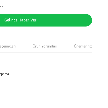
le!
Gelince Haber Ver
eçenekleri
Ürün Yorumları
Önerileriniz
.
kapama.