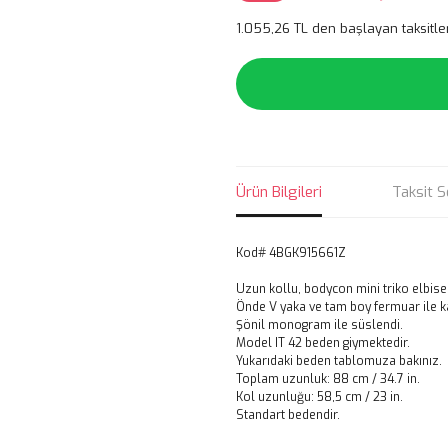
1.055,26 TL den başlayan taksitler
Ürün Bilgileri
Taksit S
Kod# 4BGK915661Z
Uzun kollu, bodycon mini triko elbise
Önde V yaka ve tam boy fermuar ile 
Şönil monogram ile süslendi.
Model IT 42 beden giymektedir.
Yukarıdaki beden tablomuza bakınız.
Toplam uzunluk: 88 cm / 34.7 in.
Kol uzunluğu: 58,5 cm / 23 in.
Standart bedendir.