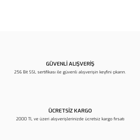
Bu ürünün fiyat bilgisi, resim, ürün açıklamalarında ve diğer
konularda yetersiz gördüğünüz noktaları öneri formunu kullanarak
Bu ürüne ilk yorumu siz yapın!
tarafımıza iletebilirsiniz.
Görüş ve önerileriniz için teşekkür ederiz.
Yorum Yaz
Ürün resmi kalitesiz, bozuk veya görüntülenemiyor.
Ürün açıklamasında eksik bilgiler bulunuyor.
GÜVENLİ ALIŞVERİŞ
Ürün bilgilerinde hatalar bulunuyor.
256 Bit SSL sertifikası ile güvenli alışverişin keyfini çıkarın.
Ürün fiyatı diğer sitelerden daha pahalı.
Bu ürüne benzer farklı alternatifler olmalı.
ÜCRETSİZ KARGO
2000 TL ve üzeri alışverişlerinizde ücretsiz kargo fırsatı
Gönder