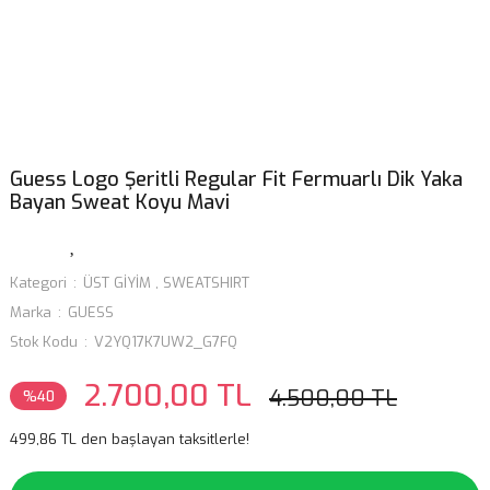
Guess Logo Şeritli Regular Fit Fermuarlı Dik Yaka
Bayan Sweat Koyu Mavi
Kategori
ÜST GİYİM
,
SWEATSHIRT
Marka
GUESS
Stok Kodu
V2YQ17K7UW2_G7FQ
2.700,00 TL
4.500,00 TL
%40
499,86 TL den başlayan taksitlerle!