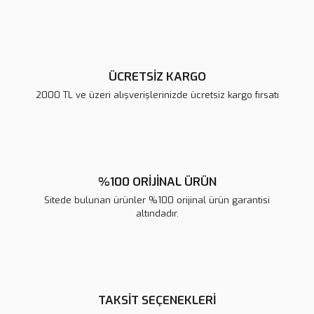
Ürün fiyatı diğer sitelerden daha pahalı.
Bu ürüne benzer farklı alternatifler olmalı.
ÜCRETSİZ KARGO
2000 TL ve üzeri alışverişlerinizde ücretsiz kargo fırsatı
Gönder
%100 ORİJİNAL ÜRÜN
Sitede bulunan ürünler %100 orijinal ürün garantisi
altındadır.
TAKSİT SEÇENEKLERİ