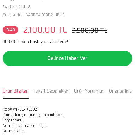
Marka
GUESS
Stok Kodu
V4RB04KC3D2_JBLK
2.100,00 TL
3.500,00 TL
%40
388,78 TL den başlayan taksitlerle!
Gelince Haber Ver
Ürün Bilgileri
Taksit Seçenekleri
Ürün Yorumları
Önerileriniz
Kod# V4RB04KC3D2
Pamuk karışımı kumaştan pantolon.
Jogger tarzı.
Normal bel, manşet paça.
Normal kalıp.