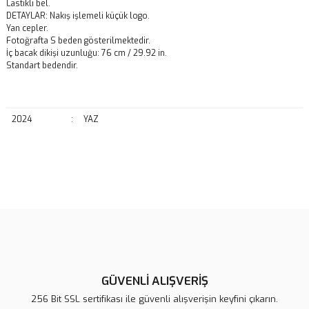
Lastikli bel.
DETAYLAR: Nakış işlemeli küçük logo.
Yan cepler.
Fotoğrafta S beden gösterilmektedir.
İç bacak dikişi uzunluğu: 76 cm / 29.92 in.
Standart bedendir.
2024
:
YAZ
Bu ürünün fiyat bilgisi, resim, ürün açıklamalarında ve diğer
konularda yetersiz gördüğünüz noktaları öneri formunu kullanarak
Bu ürüne ilk yorumu siz yapın!
tarafımıza iletebilirsiniz.
Görüş ve önerileriniz için teşekkür ederiz.
Yorum Yaz
Ürün resmi kalitesiz, bozuk veya görüntülenemiyor.
Ürün açıklamasında eksik bilgiler bulunuyor.
GÜVENLİ ALIŞVERİŞ
Ürün bilgilerinde hatalar bulunuyor.
256 Bit SSL sertifikası ile güvenli alışverişin keyfini çıkarın.