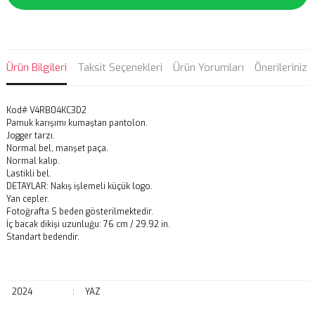
Ürün Bilgileri
Taksit Seçenekleri
Ürün Yorumları
Önerileriniz
Kod# V4RB04KC3D2
Pamuk karışımı kumaştan pantolon.
Jogger tarzı.
Normal bel, manşet paça.
Normal kalıp.
Lastikli bel.
DETAYLAR: Nakış işlemeli küçük logo.
Yan cepler.
Fotoğrafta S beden gösterilmektedir.
İç bacak dikişi uzunluğu: 76 cm / 29.92 in.
Standart bedendir.
2024
:
YAZ