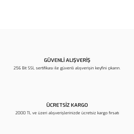
Bu ürünün fiyat bilgisi, resim, ürün açıklamalarında ve diğer
konularda yetersiz gördüğünüz noktaları öneri formunu kullanarak
Bu ürüne ilk yorumu siz yapın!
tarafımıza iletebilirsiniz.
Görüş ve önerileriniz için teşekkür ederiz.
Yorum Yaz
Ürün resmi kalitesiz, bozuk veya görüntülenemiyor.
Ürün açıklamasında eksik bilgiler bulunuyor.
GÜVENLİ ALIŞVERİŞ
Ürün bilgilerinde hatalar bulunuyor.
256 Bit SSL sertifikası ile güvenli alışverişin keyfini çıkarın.
Ürün fiyatı diğer sitelerden daha pahalı.
Bu ürüne benzer farklı alternatifler olmalı.
ÜCRETSİZ KARGO
2000 TL ve üzeri alışverişlerinizde ücretsiz kargo fırsatı
Gönder