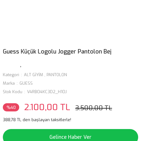
Guess Küçük Logolu Jogger Pantolon Bej
Kategori
ALT GİYİM
,
PANTOLON
Marka
GUESS
Stok Kodu
V4RB04KC3D2_H10J
2.100,00 TL
3.500,00 TL
%40
388,78 TL den başlayan taksitlerle!
Gelince Haber Ver